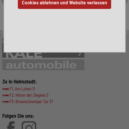
Leider ist das von Ihnen gesuchte Fahrzeug nicht mehr
verfügbar. Hier finden Sie weitere interessante Fahrzeuge:
© KALE-Automobile GmbH
3x in Helmstedt:
F1: Am Lohen 11
F2: Hinter der Ziegelei 3
F3: Braunschweiger Tor 37
Folgen Sie uns: