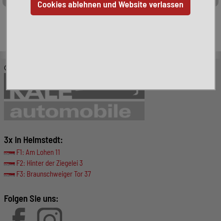
Leider ist das von Ihnen gesuchte Fahrzeug nicht mehr
verfügbar. Hier finden Sie weitere interessante Fahrzeuge:
© KALE-Automobile GmbH
3x in Helmstedt:
F1: Am Lohen 11
F2: Hinter der Ziegelei 3
F3: Braunschweiger Tor 37
Folgen Sie uns: