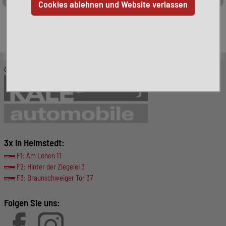
Leider ist das von Ihnen gesuchte Fahrzeug nicht mehr
verfügbar. Hier finden Sie weitere interessante Fahrzeuge:
© KALE-Automobile GmbH
3x in Helmstedt:
F1: Am Lohen 11
F2: Hinter der Ziegelei 3
F3: Braunschweiger Tor 37
Folgen Sie uns: