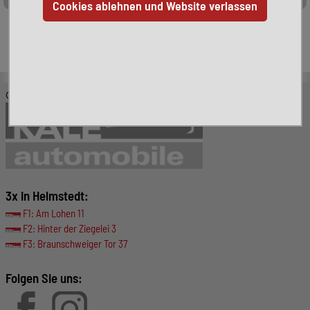
Leider ist das von Ihnen gesuchte Fahrzeug nicht mehr
verfügbar. Hier finden Sie weitere interessante Fahrzeuge:
© KALE-Automobile GmbH
3x in Helmstedt:
F1: Am Lohen 11
F2: Hinter der Ziegelei 3
F3: Braunschweiger Tor 37
Folgen Sie uns: