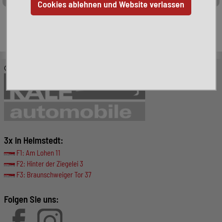
Leider ist das von Ihnen gesuchte Fahrzeug nicht mehr
verfügbar. Hier finden Sie weitere interessante Fahrzeuge:
© KALE-Automobile GmbH
3x in Helmstedt:
F1: Am Lohen 11
F2: Hinter der Ziegelei 3
F3: Braunschweiger Tor 37
Folgen Sie uns: