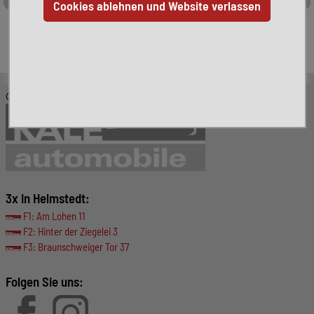
Leider ist das von Ihnen gesuchte Fahrzeug nicht mehr
verfügbar. Hier finden Sie weitere interessante Fahrzeuge:
© KALE-Automobile GmbH
3x in Helmstedt:
F1: Am Lohen 11
F2: Hinter der Ziegelei 3
F3: Braunschweiger Tor 37
Folgen Sie uns: