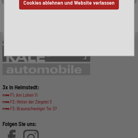
Leider ist das von Ihnen gesuchte Fahrzeug nicht mehr
verfügbar. Hier finden Sie weitere interessante Fahrzeuge:
© KALE-Automobile GmbH
3x in Helmstedt:
F1: Am Lohen 11
F2: Hinter der Ziegelei 3
F3: Braunschweiger Tor 37
Folgen Sie uns: