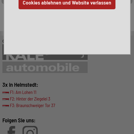
Leider ist das von Ihnen gesuchte Fahrzeug nicht mehr
verfügbar. Hier finden Sie weitere interessante Fahrzeuge:
© KALE-Automobile GmbH
3x in Helmstedt:
F1: Am Lohen 11
F2: Hinter der Ziegelei 3
F3: Braunschweiger Tor 37
Folgen Sie uns: