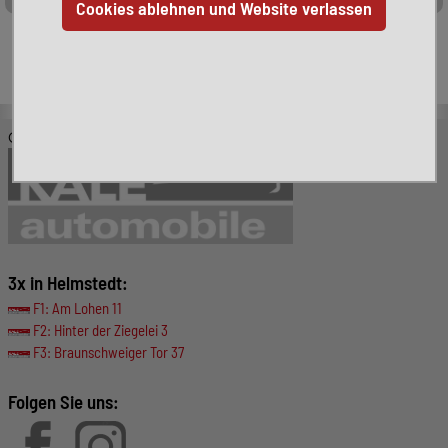
Leider ist das von Ihnen gesuchte Fahrzeug nicht mehr
verfügbar. Hier finden Sie weitere interessante Fahrzeuge:
© KALE-Automobile GmbH
3x in Helmstedt:
F1: Am Lohen 11
F2: Hinter der Ziegelei 3
F3: Braunschweiger Tor 37
Folgen Sie uns: