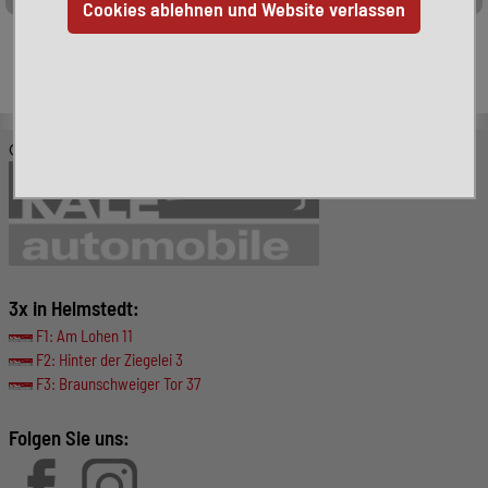
Leider ist das von Ihnen gesuchte Fahrzeug nicht mehr
verfügbar. Hier finden Sie weitere interessante Fahrzeuge:
© KALE-Automobile GmbH
3x in Helmstedt:
F1: Am Lohen 11
F2: Hinter der Ziegelei 3
F3: Braunschweiger Tor 37
Folgen Sie uns: