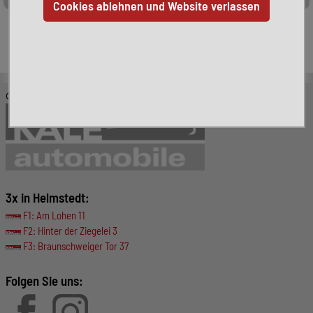
Leider ist das von Ihnen gesuchte Fahrzeug nicht mehr
verfügbar. Hier finden Sie weitere interessante Fahrzeuge:
© KALE-Automobile GmbH
3x in Helmstedt:
F1: Am Lohen 11
F2: Hinter der Ziegelei 3
F3: Braunschweiger Tor 37
Folgen Sie uns: