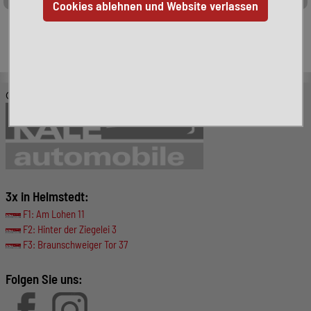
Leider ist das von Ihnen gesuchte Fahrzeug nicht mehr
verfügbar. Hier finden Sie weitere interessante Fahrzeuge:
© KALE-Automobile GmbH
3x in Helmstedt:
F1: Am Lohen 11
F2: Hinter der Ziegelei 3
F3: Braunschweiger Tor 37
Folgen Sie uns: