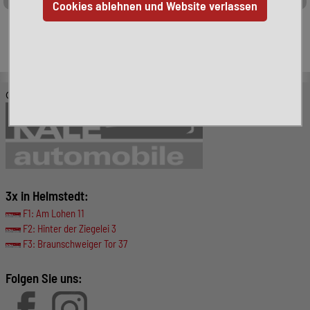
Leider ist das von Ihnen gesuchte Fahrzeug nicht mehr
verfügbar. Hier finden Sie weitere interessante Fahrzeuge:
© KALE-Automobile GmbH
3x in Helmstedt:
F1: Am Lohen 11
F2: Hinter der Ziegelei 3
F3: Braunschweiger Tor 37
Folgen Sie uns: