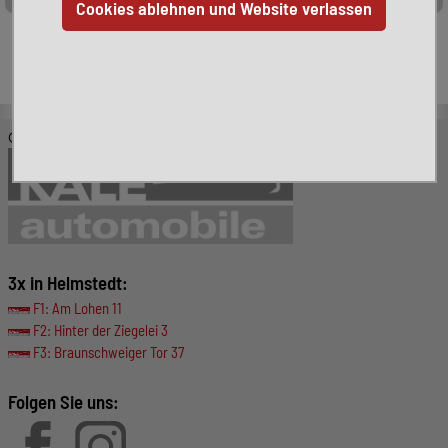
Leider ist das von Ihnen gesuchte Fahrzeug nicht mehr
verfügbar. Hier finden Sie weitere interessante Fahrzeuge:
© KALE-Automobile GmbH
3x in Helmstedt:
F1: Am Lohen 11
F2: Hinter der Ziegelei 3
F3: Braunschweiger Tor 37
Folgen Sie uns: