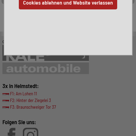
Leider ist das von Ihnen gesuchte Fahrzeug nicht mehr
verfügbar. Hier finden Sie weitere interessante Fahrzeuge:
© KALE-Automobile GmbH
3x in Helmstedt:
F1: Am Lohen 11
F2: Hinter der Ziegelei 3
F3: Braunschweiger Tor 37
Folgen Sie uns: