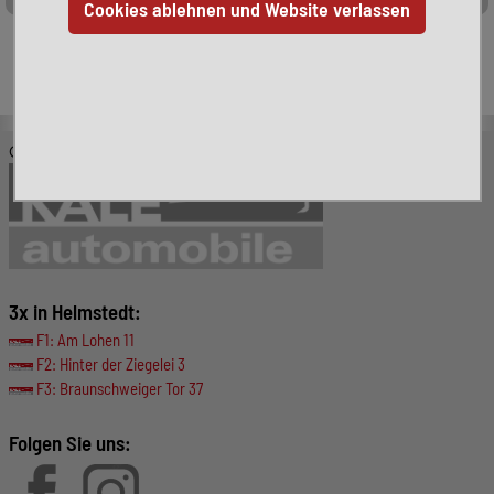
Leider ist das von Ihnen gesuchte Fahrzeug nicht mehr
verfügbar. Hier finden Sie weitere interessante Fahrzeuge:
© KALE-Automobile GmbH
3x in Helmstedt:
F1: Am Lohen 11
F2: Hinter der Ziegelei 3
F3: Braunschweiger Tor 37
Folgen Sie uns: