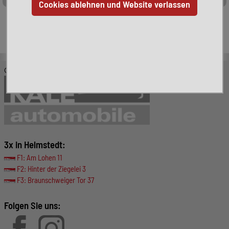
Leider ist das von Ihnen gesuchte Fahrzeug nicht mehr
verfügbar. Hier finden Sie weitere interessante Fahrzeuge:
© KALE-Automobile GmbH
3x in Helmstedt:
F1: Am Lohen 11
F2: Hinter der Ziegelei 3
F3: Braunschweiger Tor 37
Folgen Sie uns: