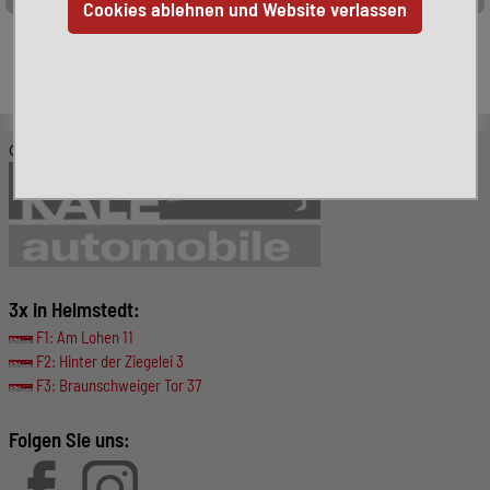
Leider ist das von Ihnen gesuchte Fahrzeug nicht mehr
verfügbar. Hier finden Sie weitere interessante Fahrzeuge:
© KALE-Automobile GmbH
3x in Helmstedt:
F1: Am Lohen 11
F2: Hinter der Ziegelei 3
F3: Braunschweiger Tor 37
Folgen Sie uns: