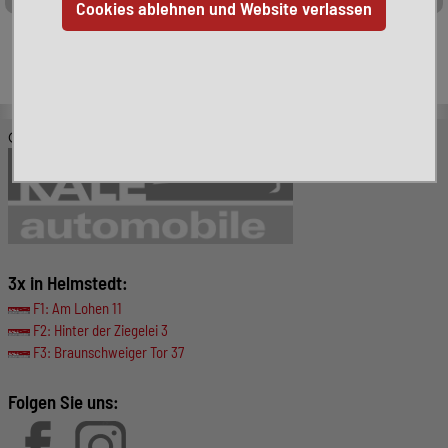
Leider ist das von Ihnen gesuchte Fahrzeug nicht mehr
verfügbar. Hier finden Sie weitere interessante Fahrzeuge:
© KALE-Automobile GmbH
3x in Helmstedt:
F1: Am Lohen 11
F2: Hinter der Ziegelei 3
F3: Braunschweiger Tor 37
Folgen Sie uns: