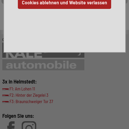
Leider ist das von Ihnen gesuchte Fahrzeug nicht mehr
verfügbar. Hier finden Sie weitere interessante Fahrzeuge:
© KALE-Automobile GmbH
3x in Helmstedt:
F1: Am Lohen 11
F2: Hinter der Ziegelei 3
F3: Braunschweiger Tor 37
Folgen Sie uns: