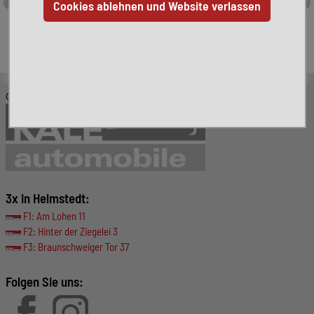
Leider ist das von Ihnen gesuchte Fahrzeug nicht mehr
verfügbar. Hier finden Sie weitere interessante Fahrzeuge:
© KALE-Automobile GmbH
3x in Helmstedt:
F1: Am Lohen 11
F2: Hinter der Ziegelei 3
F3: Braunschweiger Tor 37
Folgen Sie uns: