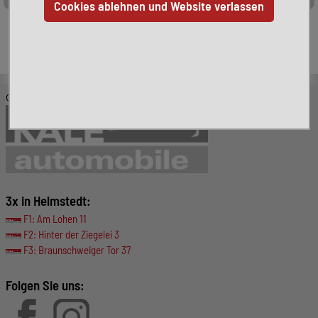
Leider ist das von Ihnen gesuchte Fahrzeug nicht mehr
verfügbar. Hier finden Sie weitere interessante Fahrzeuge:
© KALE-Automobile GmbH
3x in Helmstedt:
F1: Am Lohen 11
F2: Hinter der Ziegelei 3
F3: Braunschweiger Tor 37
Folgen Sie uns: