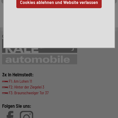
Leider ist das von Ihnen gesuchte Fahrzeug nicht mehr
verfügbar. Hier finden Sie weitere interessante Fahrzeuge:
© KALE-Automobile GmbH
3x in Helmstedt:
F1: Am Lohen 11
F2: Hinter der Ziegelei 3
F3: Braunschweiger Tor 37
Folgen Sie uns: