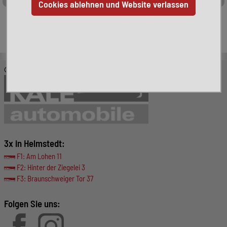
Leider ist das von Ihnen gesuchte Fahrzeug nicht mehr
verfügbar. Hier finden Sie weitere interessante Fahrzeuge:
© KALE-Automobile GmbH
3x in Helmstedt:
F1: Am Lohen 11
F2: Hinter der Ziegelei 3
F3: Braunschweiger Tor 37
Folgen Sie uns: