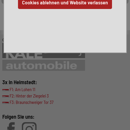
Leider ist das von Ihnen gesuchte Fahrzeug nicht mehr
verfügbar. Hier finden Sie weitere interessante Fahrzeuge:
© KALE-Automobile GmbH
3x in Helmstedt:
F1: Am Lohen 11
F2: Hinter der Ziegelei 3
F3: Braunschweiger Tor 37
Folgen Sie uns: