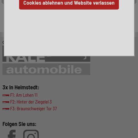
Leider ist das von Ihnen gesuchte Fahrzeug nicht mehr
verfügbar. Hier finden Sie weitere interessante Fahrzeuge:
© KALE-Automobile GmbH
3x in Helmstedt:
F1: Am Lohen 11
F2: Hinter der Ziegelei 3
F3: Braunschweiger Tor 37
Folgen Sie uns: