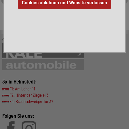
Leider ist das von Ihnen gesuchte Fahrzeug nicht mehr
verfügbar. Hier finden Sie weitere interessante Fahrzeuge:
© KALE-Automobile GmbH
3x in Helmstedt:
F1: Am Lohen 11
F2: Hinter der Ziegelei 3
F3: Braunschweiger Tor 37
Folgen Sie uns: