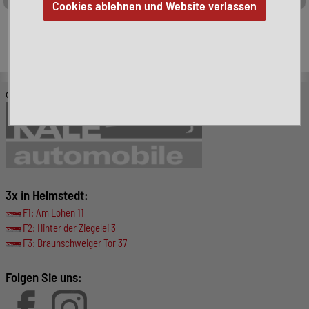
Leider ist das von Ihnen gesuchte Fahrzeug nicht mehr
verfügbar. Hier finden Sie weitere interessante Fahrzeuge:
© KALE-Automobile GmbH
3x in Helmstedt:
F1: Am Lohen 11
F2: Hinter der Ziegelei 3
F3: Braunschweiger Tor 37
Folgen Sie uns: