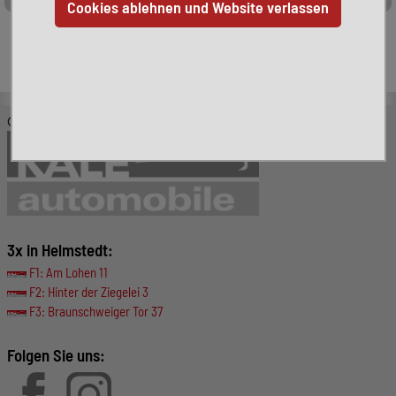
Leider ist das von Ihnen gesuchte Fahrzeug nicht mehr
verfügbar. Hier finden Sie weitere interessante Fahrzeuge:
© KALE-Automobile GmbH
3x in Helmstedt:
F1: Am Lohen 11
F2: Hinter der Ziegelei 3
F3: Braunschweiger Tor 37
Folgen Sie uns: