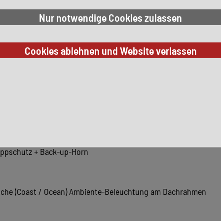
play 10", inkl. Streaming & Internet)
ppschutz + Back-up-Horn
üche (Coast / Ocean) Ambiente-Beleuchtung am Dachrahmen