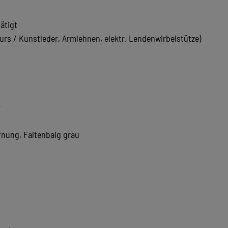
ätigt
ours / Kunstleder, Armlehnen, elektr. Lendenwirbelstütze)
r
fnung, Faltenbalg grau