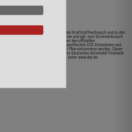
* Weitere Informationen zum offiziellen Kraftstoffverbrauch und zu den
offiziellen spezifischen CO2-Emissionen und ggf. zum Stromverbrauch
neuer Pkw können dem Leitfaden über den offiziellen
Kraftstoffverbrauch, die offiziellen spezifischen CO2-Emissionen und
den offiziellen Stromverbrauch neuer Pkw entnommen werden. Dieser
ist an allen Verkaufsstellen und bei der Deutschen Automobil Treuhand
GmbH unentgeltlich erhältlich, sowie unter www.dat.de.