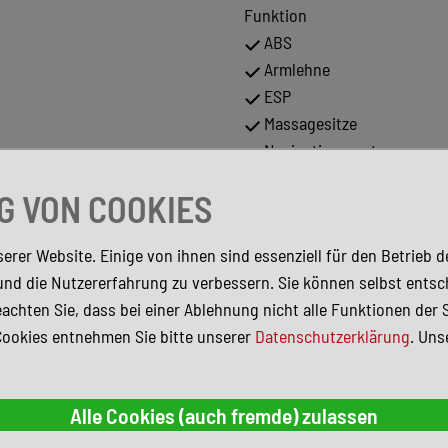
Funktion
ABS
Armlehne
ESP
Massagesitze
Navigationssystem
Schaltwippen
 VON COOKIES
Standheizung
Verkehrszeichenerkennun
erer Website. Einige von ihnen sind essenziell für den Betrieb 
Sitzheizung
und die Nutzererfahrung zu verbessern. Sie können selbst entsc
Android Auto
achten Sie, dass bei einer Ablehnung nicht alle Funktionen der 
Partikelfilter
de Systeme, 360°-Kamera
Cookies entnehmen Sie bitte unserer
Datenschutzerklärung
. Uns
Geschwindigkeitsbegrenz
irbags
Garantie
Elektr. Seitenspiegel ankl
llic)
Regensensor
Metallic