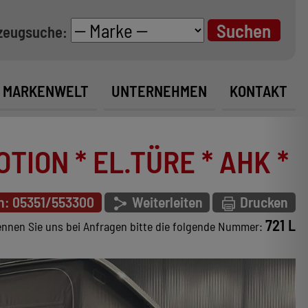
zeugsuche:
MARKENWELT
UNTERNEHMEN
KONTAKT
ION * EL.TÜRE * AHK *
n: 05351/553300
Weiterleiten
Drucken
721 L
nnen Sie uns bei Anfragen bitte die folgende Nummer: