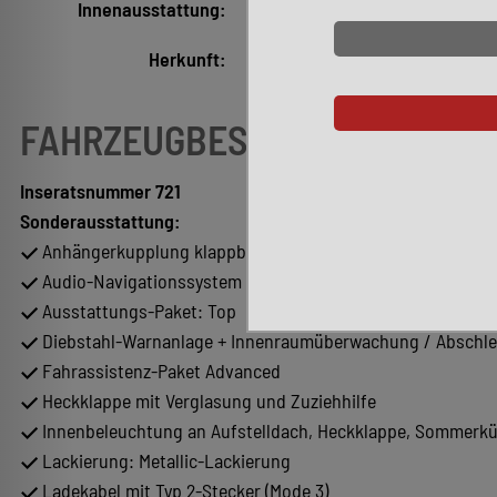
Innenausstattung:
Alcantara, Grau
Herkunft:
Deutsche Ausführung
FAHRZEUGBESCHREIBUNG
Inseratsnummer 721
Sonderausstattung:
Anhängerkupplung klappbar (elektr. Entriegelung)
Audio-Navigationssystem Discover Pro (Touchscreen-Farbdis
Ausstattungs-Paket: Top
Diebstahl-Warnanlage + Innenraumüberwachung / Abschle
Fahrassistenz-Paket Advanced
Heckklappe mit Verglasung und Zuziehhilfe
Innenbeleuchtung an Aufstelldach, Heckklappe, Sommerk
Lackierung: Metallic-Lackierung
Ladekabel mit Typ 2-Stecker (Mode 3)