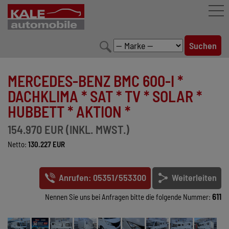
FAHRZEUGBESTAND
MERCEDES-BENZ BMC 600-I *
LEISTUNGEN
DACHKLIMA * SAT * TV * SOLAR *
HUBBETT * AKTION *
KONFIGURATOR
154.970 EUR (INKL. MWST.)
MARKENWELT
Netto:
130.227 EUR
UNTERNEHMEN
Anrufen: 05351/553300
Weiterleiten
KONTAKT
611
Nennen Sie uns bei Anfragen bitte die folgende Nummer: