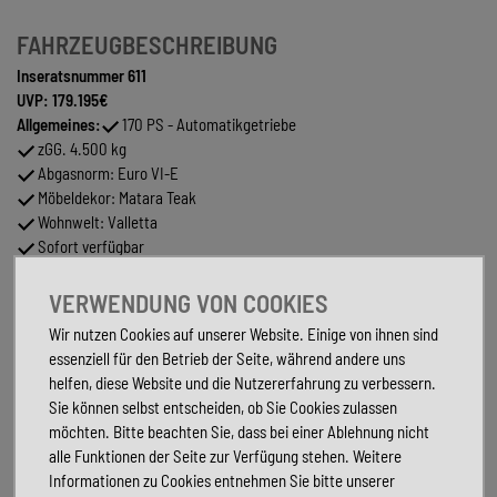
FAHRZEUGBESCHREIBUNG
Inseratsnummer 611
UVP: 179.195€
Allgemeines:
170 PS - Automatikgetriebe
zGG. 4.500 kg
Abgasnorm: Euro VI-E
Möbeldekor: Matara Teak
Wohnwelt: Valletta
Sofort verfügbar
Finanzierung möglich
Inzahlungnahme möglich
VERWENDUNG VON COOKIES
Pakete: Ausstattungslinie Premium:
Automatikgetriebe 9G-TRONIC
Wir nutzen Cookies auf unserer Website. Einige von ihnen sind
inkl. Hold-Funktion
essenziell für den Betrieb der Seite, während andere uns
HYMER Premium Voll-LED Scheinwerfer
helfen, diese Website und die Nutzererfahrung zu verbessern.
Verstärkte Vorderachse
Sie können selbst entscheiden, ob Sie Cookies zulassen
Ablage für Smartphones inkl. wireless charging Funktion und
möchten. Bitte beachten Sie, dass bei einer Ablehnung nicht
Ladestandsanzeige
alle Funktionen der Seite zur Verfügung stehen. Weitere
Akustik-Paket Mercedes-Benz
Informationen zu Cookies entnehmen Sie bitte unserer
Elektrische Parkbremse