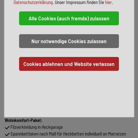
Datenschutzerklärung
. Unser Impressum finden Sie
hier
.
Kombiinstrument mit Farbdisplay Mercedes-Benz
Ladepaket Instrumententafel mit 2 x USB-C Stecker 5V / 1x 12V-
Steckdose
Lederlenkrad (bei Automatikgetriebe)
Multifunktionslenkrad
Tempomat inkl. Lenkrad-Multifunktionstasten
Vollautomatische Klimaanlage THERMOTRONIC
Aktiver Abstands-Assistent DISTRONIC PLUS inkl. Lenkrad-
Multifunktionstasten
Aktiver Spurhalte-Assistent
Aufmerksamkeits-Assistent
Regensensor
Verkehrszeichen-Assistent
DAB Radio
Navigation & Smartphone-Integration für MBUX-System
MBUX 10,25" Multimediasystem mit Rückfahrkamera,
Sprachsteuerung und Touchscreen
Wohnkomfort-Paket:
Filzverkleidung in Heckgarage
Spannbettlaken nach Maß für Heckbetten individuell an Matratzen