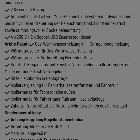
angepasst
2 Kissen mit Bezug
Ambient-Light-System: Mehr-Ebenen Lichtsystem mit dynamischer
und individueller Steuerung der Beleuchtung (inkl. Lichttemperatur)
sowie stimmungsvoller Sockelbeleuchtung
4 x 230 V / 2 x Doppel-USB Zusatzsteckdosen
Arktis Paket:
Gas-Warmwasserheizung inkl. Garagenbodenheizung
Wärmetauscher für Gas-Warmwasserheizung
Wärmetauscher-Vorbereitung Mercedes-Benz
Komfort-Eingangstür mit Fenster, Verdunkelungsrollo, integriertem
Mülleimer und 2-fach Verriegelung
Riffelblechboden in Heckgarage
Isolierverglasung für Fahrerhausseitenfenster und Fahrertür
Isoliermatte für Frontscheibe außen
Isoliermatte für Fahrerhaus-Fußraum, lose beigelegt
Zuheizer (unterstützt die Heizung beim Erwärmen des Fahrzeugs)
Sonderausstattung:
Anhängekupplung Kugelkopf abnehmbar
Bereifung-Alu 225/75/R16C/6,5J
Markise Länge-4,5 m