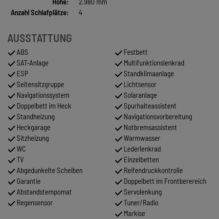
Höhe:
2.980 mm
Anzahl Schlafplätze:
4
AUSSTATTUNG
ABS
Festbett
SAT-Anlage
Multifunktionslenkrad
ESP
Standklimaanlage
Seitensitzgruppe
Lichtsensor
Navigationssystem
Solaranlage
Doppelbett im Heck
Spurhalteassistent
Standheizung
Navigationsvorbereitung
Heckgarage
Notbremsassistent
Sitzheizung
Warmwasser
WC
Lederlenkrad
TV
Einzelbetten
Abgedunkelte Scheiben
Reifendruckkontrolle
Garantie
Doppelbett im Frontberereich
Abstandstempomat
Servolenkung
Regensensor
Tuner/Radio
Markise