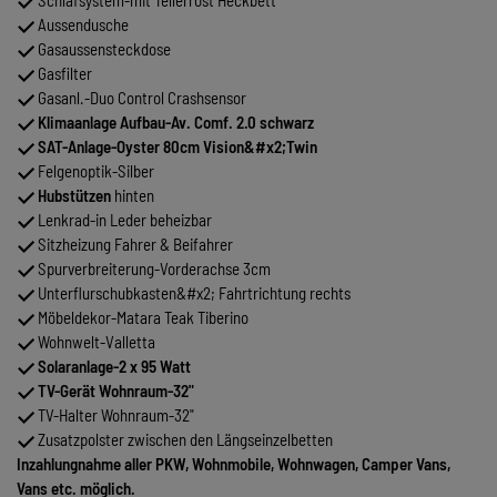
Schlafsystem-mit Tellerrost Heckbett
Aussendusche
Gasaussensteckdose
Gasfilter
Gasanl.-Duo Control Crashsensor
Klimaanlage Aufbau-Av. Comf. 2.0 schwarz
SAT-Anlage-Oyster 80cm Vision&#x2;Twin
Felgenoptik-Silber
Hubstützen
hinten
Lenkrad-in Leder beheizbar
Sitzheizung Fahrer & Beifahrer
Spurverbreiterung-Vorderachse 3cm
Unterflurschubkasten&#x2; Fahrtrichtung rechts
Möbeldekor-Matara Teak Tiberino
Wohnwelt-Valletta
Solaranlage-2 x 95 Watt
TV-Gerät Wohnraum-32"
TV-Halter Wohnraum-32"
Zusatzpolster zwischen den Längseinzelbetten
Inzahlungnahme aller PKW, Wohnmobile, Wohnwagen, Camper Vans,
Vans etc. möglich.