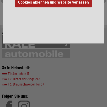
Leider ist das von Ihnen gesuchte Fahrzeug nicht mehr
verfügbar. Hier finden Sie weitere interessante Fahrzeuge:
© KALE-Automobile GmbH
3x in Helmstedt:
F1: Am Lohen 11
F2: Hinter der Ziegelei 3
F3: Braunschweiger Tor 37
Folgen Sie uns: