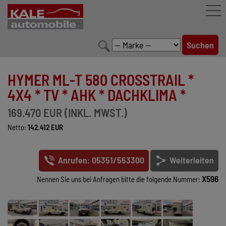
FAHRZEUGBESTAND
HYMER ML-T 580 CROSSTRAIL *
LEISTUNGEN
4X4 * TV * AHK * DACHKLIMA *
KONFIGURATOR
169.470 EUR (INKL. MWST.)
Netto:
142.412 EUR
MARKENWELT
UNTERNEHMEN
Anrufen: 05351/553300
Weiterleiten
KONTAKT
X596
Nennen Sie uns bei Anfragen bitte die folgende Nummer: