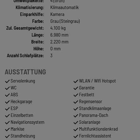
Umweltplakette:
4 (Grün)
Klimatisierung:
Klimaautomatik
Einparkhilfe:
Kamera
Farbe:
Grau (Steingrau)
Zul. Gesamtgewicht:
4.100 kg
Länge:
6.980 mm
Breite:
2.220 mm
Höhe:
0 mm
Anzahl Schlafplätze:
3
AUSSTATTUNG
Servolenkung
WLAN / Wifi Hotspot
WC
Garantie
ABS
Festbett
Heckgarage
Regensensor
ESP
Standklimaanlage
Einzelbetten
Panorama-Dach
Navigationssystem
Solaranlage
Markise
Multifunktionslenkrad
Standheizung
Fernlichtassistent