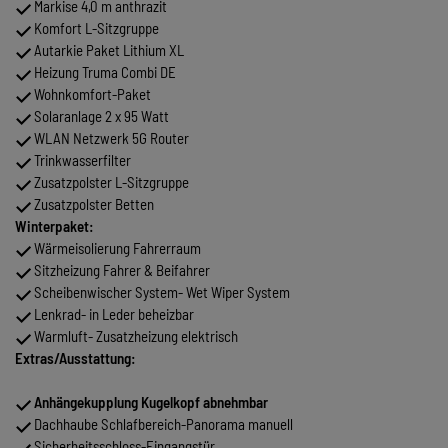
Markise 4,0 m anthrazit
Komfort L-Sitzgruppe
Autarkie Paket Lithium XL
Heizung Truma Combi DE
Wohnkomfort-Paket
Solaranlage 2 x 95 Watt
WLAN Netzwerk 5G Router
Trinkwasserfilter
Zusatzpolster L-Sitzgruppe
Zusatzpolster Betten
Winterpaket:
Wärmeisolierung Fahrerraum
Sitzheizung Fahrer & Beifahrer
Scheibenwischer System- Wet Wiper System
Lenkrad- in Leder beheizbar
Warmluft- Zusatzheizung elektrisch
Extras/Ausstattung:
Anhängekupplung Kugelkopf abnehmbar
Dachhaube Schlafbereich-Panorama manuell
Sicherheitsschloss-Eingangstür