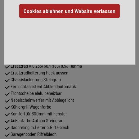
Finanzierung möglich
Inzahlungnahme möglich
Pakete:
Edition- CrossTrail:
MB FH 419 CDI 190PS 3665
Allrad
Unterfahrschutz für Allrad
Ausstattungslinie Premium
Bereifung Alu 265/60/R18C/8,5J Hanma
Ersatzrad Alu 265/60/R18C/8,5J Hanma
Ersatzradhalterung Heck aussen
Chassislackierung Steingrau
Fernlichtassistent Abblendautomatik
Frontscheibe elek. beheizbar
Nebelscheinwerfer mit Abbiegelicht
Kühlergrill Wagenfarbe
Komforttür 600mm mit Fenster
Außenfarbe Aufbau Steingrau
Dachreling m.Leiter o.Riffelblech
Garagenboden Riffelblech