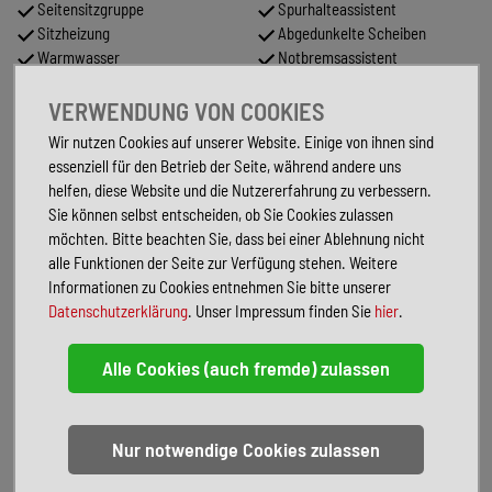
Seitensitzgruppe
Spurhalteassistent
Sitzheizung
Abgedunkelte Scheiben
Warmwasser
Notbremsassistent
Partikelfilter
Bettumbau Sitzgruppe
VERWENDUNG VON COOKIES
Abstandstempomat
Zentralverriegelung
TV
Tuner/Radio
Wir nutzen Cookies auf unserer Website. Einige von ihnen sind
Lederlenkrad
essenziell für den Betrieb der Seite, während andere uns
helfen, diese Website und die Nutzererfahrung zu verbessern.
FAHRZEUGBESCHREIBUNG
Sie können selbst entscheiden, ob Sie Cookies zulassen
möchten. Bitte beachten Sie, dass bei einer Ablehnung nicht
Inseratnummer: 584
alle Funktionen der Seite zur Verfügung stehen. Weitere
Allgemeines:
Informationen zu Cookies entnehmen Sie bitte unserer
Modell 2026
Datenschutzerklärung
. Unser Impressum finden Sie
hier
.
Mercedes Sprinter Chassis
Motorisierung: (140kW/190PS)
Abgasnorm: Euro VI-E
zGG. 4.100 kg
Möbeldekor-Native Bamboo
Wohnwelt-Leder Tallinn
Sondermodell: Edition CrossTrail
Sofort verfügbar