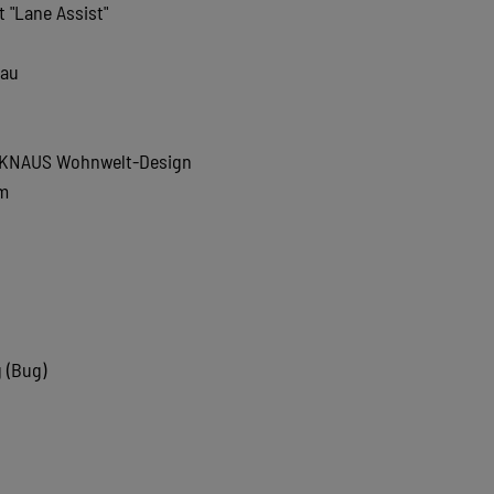
t "Lane Assist"
rau
m KNAUS Wohnwelt-Design
em
 (Bug)