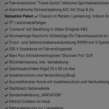
Fahrerassistent "Travel Assist" inklusive Spurhalteassisten
Automatische Distanzregelung ACC mit Stop & Go
Vansation Paket:
Chassis in Metallic Lackierung: Indium G
17" Leichtmetallfelgen
"Lismore" mit Bereifung in Silber (Original VW)
Hochwertige Passform-Sitzbezüge für Fahrerhaussitze i
Front- und Seitenscheibenverdunklung REMIfront V-Syst
230 V Steckdose im Fahrersitzgestell
Navi Plus Infotainmentsystem "Discover Pro" 12,9"
Rückfahrkamera, inkl. Verkabelung
Dachhaube (Hebe-Kipp) 70 x 50 cm klar
Insektenschutz und Verdunklung (Bug)
Ausstellfenster Hutze mit Insektenschutz und Verdunklung
Glattblech Seitenwände
Sonderbeklebung „VANSATION“
KNAUS Emblem im Heck
Betterweiterung zur Liegewiese