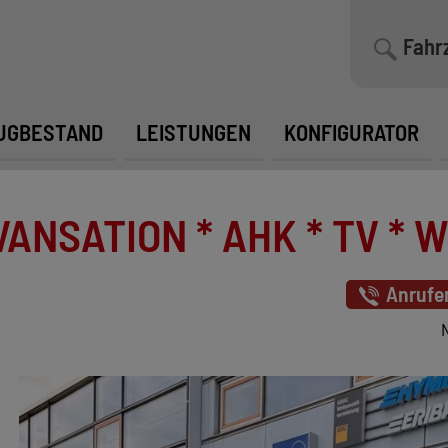
Fahr
UGBESTAND
LEISTUNGEN
KONFIGURATOR
ANSATION * AHK * TV * WI
Anrufe