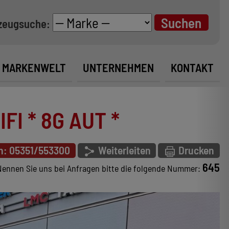
zeugsuche:
MARKENWELT
UNTERNEHMEN
KONTAKT
FI * 8G AUT *
n: 05351/553300
Weiterleiten
Drucken
645
Nennen Sie uns bei Anfragen bitte die folgende Nummer: