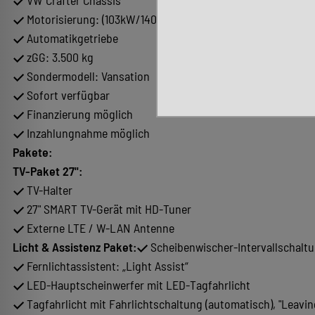
Motorisierung: (103kW/140PS)
Automatikgetriebe
zGG: 3.500 kg
Sondermodell: Vansation
Sofort verfügbar
Finanzierung möglich
Inzahlungnahme möglich
Pakete:
TV-Paket 27":
TV-Halter
27" SMART TV-Gerät mit HD-Tuner
Externe LTE / W-LAN Antenne
Licht & Assistenz Paket:
Scheibenwischer-Intervallschalt
Fernlichtassistent: „Light Assist“
LED-Hauptscheinwerfer mit LED-Tagfahrlicht
Tagfahrlicht mit Fahrlichtschaltung (automatisch), "Leav