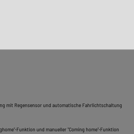
ung mit Regensensor und automatische Fahrlichtschaltung
inghome"-Funktion und manueller "Coming home"-Funktion