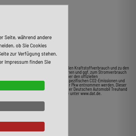
der Seite, während andere
heiden, ob Sie Cookies
Seite zur Verfügung stehen.
er Impressum finden Sie
* Weitere Informationen zum offiziellen Kraftstoffverbrauch und zu den
offiziellen spezifischen CO2-Emissionen und ggf. zum Stromverbrauch
neuer Pkw können dem Leitfaden über den offiziellen
Kraftstoffverbrauch, die offiziellen spezifischen CO2-Emissionen und
den offiziellen Stromverbrauch neuer Pkw entnommen werden. Dieser
ist an allen Verkaufsstellen und bei der Deutschen Automobil Treuhand
GmbH unentgeltlich erhältlich, sowie unter www.dat.de.