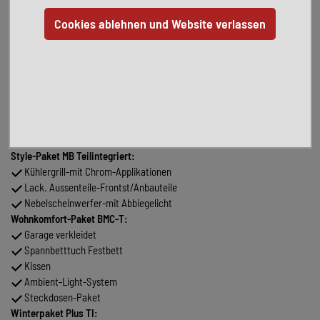
Radio OEM-MBUX10,25"/Navi/DAB/RFK/Smartphoneintegration
Lenkrad-in Leder
Getriebe-Automatik
Abstandsregel-Tempomat
Verkehrszeichen- Assistent
Ablage Smartphone
Ladepaket Instrumententafel
Scheinwerfer LED
Automatische Klimaanlage
Style-Paket MB Teilintegriert:
Kühlergrill-mit Chrom-Applikationen
Lack. Aussenteile-Frontst/Anbauteile
Nebelscheinwerfer-mit Abbiegelicht
Wohnkomfort-Paket BMC-T:
Garage verkleidet
Spannbetttuch Festbett
Kissen
Ambient-Light-System
Steckdosen-Paket
Winterpaket Plus TI: