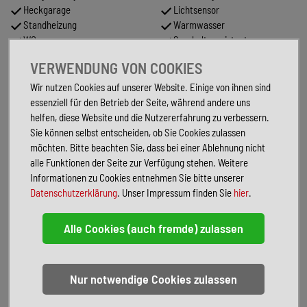
Heckgarage
Lichtsensor
Standheizung
Warmwasser
WC
Spurhalteassistent
Sitzheizung
Doppelbett im Heck
VERWENDUNG VON COOKIES
Abstandstempomat
Zentralverriegelung
Partikelfilter
Tuner/Radio
Wir nutzen Cookies auf unserer Website. Einige von ihnen sind
Notbremsassistent
essenziell für den Betrieb der Seite, während andere uns
helfen, diese Website und die Nutzererfahrung zu verbessern.
FAHRZEUGBESCHREIBUNG
Sie können selbst entscheiden, ob Sie Cookies zulassen
möchten. Bitte beachten Sie, dass bei einer Ablehnung nicht
Inseratsnummer: 624
alle Funktionen der Seite zur Verfügung stehen. Weitere
Allgemeines:
Informationen zu Cookies entnehmen Sie bitte unserer
Mercedes Sprinter Chassis
Datenschutzerklärung
. Unser Impressum finden Sie
hier
.
Motorisierung: (125kW/170PS)
zGG.: 4.500 kg
Abgasnorm: Euro VI-E
Sofort verfügbar
Finanzierung möglich
Inzahlungnahme möglich
Pakete:
Ausstattungslinie Premium: