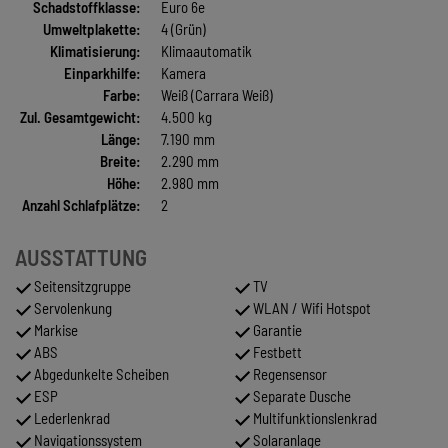
Schadstoffklasse:
Euro 6e
Umweltplakette:
4 (Grün)
Klimatisierung:
Klimaautomatik
Einparkhilfe:
Kamera
Farbe:
Weiß (Carrara Weiß)
Zul. Gesamtgewicht:
4.500 kg
Länge:
7.190 mm
Breite:
2.290 mm
Höhe:
2.980 mm
Anzahl Schlafplätze:
2
AUSSTATTUNG
Seitensitzgruppe
TV
Servolenkung
WLAN / Wifi Hotspot
Markise
Garantie
ABS
Festbett
Abgedunkelte Scheiben
Regensensor
ESP
Separate Dusche
Lederlenkrad
Multifunktionslenkrad
Navigationssystem
Solaranlage