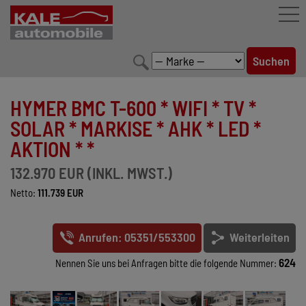
FAHRZEUGBESTAND
HYMER BMC T-600 * WIFI * TV *
LEISTUNGEN
SOLAR * MARKISE * AHK * LED *
AKTION * *
KONFIGURATOR
132.970 EUR (INKL. MWST.)
MARKENWELT
Netto:
111.739 EUR
UNTERNEHMEN
Anrufen: 05351/553300
Weiterleiten
KONTAKT
624
Nennen Sie uns bei Anfragen bitte die folgende Nummer: