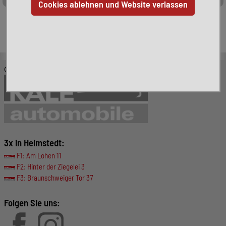
Leider ist das von Ihnen gesuchte Fahrzeug nicht mehr
verfügbar. Hier finden Sie weitere interessante Fahrzeuge:
© KALE-Automobile GmbH
3x in Helmstedt:
F1: Am Lohen 11
F2: Hinter der Ziegelei 3
F3: Braunschweiger Tor 37
Folgen Sie uns: