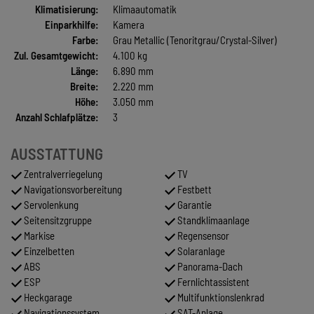
Klimatisierung:
Klimaautomatik
Einparkhilfe:
Kamera
Farbe:
Grau Metallic (Tenoritgrau/Crystal-Silver)
Zul. Gesamtgewicht:
4.100 kg
Länge:
6.890 mm
Breite:
2.220 mm
Höhe:
3.050 mm
Anzahl Schlafplätze:
3
AUSSTATTUNG
Zentralverriegelung
TV
Navigationsvorbereitung
Festbett
Servolenkung
Garantie
Seitensitzgruppe
Standklimaanlage
Markise
Regensensor
Einzelbetten
Solaranlage
ABS
Panorama-Dach
ESP
Fernlichtassistent
Heckgarage
Multifunktionslenkrad
Navigationssystem
SAT-Anlage