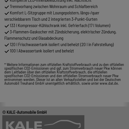
Komplette LED-Innenbeleuchtung inkl. Nachtlicht
Trennvorhang zwischen Wohnraum und Schlafbereich
Komfort L-Sitzgruppe mit Loungepolstern, längs-/quer
verschiebbarem Tisch und 2 integrierten 3-Punkt-Gurten
133 l Kompressor-Kühlschrank inkl. Gefrierfach (17 l Volumen)
3-Flammen-Gaskocher mit Zündsicherung, elektrischer Zündung,
Flammenschutz und Glasabdeckung
120 l Frischwassertank isoliert und beheizt (20 l in Fahrstellung)
100 l Abwassertank isoliert und beheizt
* Weitere Informationen zum offiziellen Kraftstoffverbrauch und zu den offiziellen
spezifischen CO2-Emissionen und ggf. zum Stromverbrauch neuer Pkw können
dem Leitfaden über den offiziellen Kraftstoffverbrauch, die offiziellen
spezifischen CO2-Emissionen und den offiziellen Stromverbrauch neuer Pkw
entnommen werden. Dieser ist an allen Verkaufsstellen und bei der Deutschen
Automobil Treuhand GmbH unentgeltlich erhältlich, sowie unter www.dat.de.
© KALE-Automobile GmbH