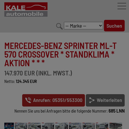
FAHRZEUGBESTAND
MERCEDES-BENZ SPRINTER ML-T
LEISTUNGEN
570 CROSSOVER * STANDKLIMA *
AKTION * * *
KONFIGURATOR
147.970 EUR (INKL. MWST.)
MARKENWELT
Netto:
124.345 EUR
UNTERNEHMEN
Anrufen: 05351/553300
Weiterleiten
KONTAKT
685 LNN
Nennen Sie uns bei Anfragen bitte die folgende Nummer: