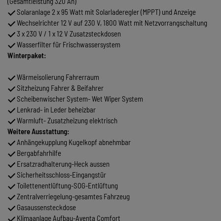
(Gesamtleistung 320 Ah)
Solaranlage 2 x 95 Watt mit Solarladeregler (MPPT) und Anzeige
Wechselrichter 12 V auf 230 V, 1800 Watt mit Netzvorrangschaltung
3 x 230 V / 1 x 12 V Zusatzsteckdosen
Wasserfilter für Frischwassersystem
Winterpaket:
Wärmeisolierung Fahrerraum
Sitzheizung Fahrer & Beifahrer
Scheibenwischer System- Wet Wiper System
Lenkrad- in Leder beheizbar
Warmluft- Zusatzheizung elektrisch
Weitere Ausstattung:
Anhängekupplung Kugelkopf abnehmbar
Bergabfahrhilfe
Ersatzradhalterung-Heck aussen
Sicherheitsschloss-Eingangstür
Toilettenentlüftung-SOG-Entlüftung
Zentralverriegelung-gesamtes Fahrzeug
Gasaussensteckdose
Klimaanlage Aufbau-Aventa Comfort