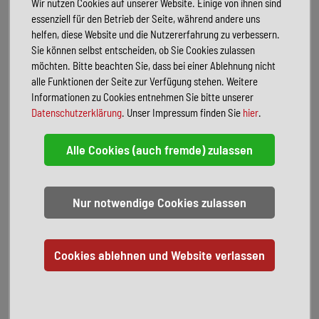
Wir nutzen Cookies auf unserer Website. Einige von ihnen sind
Ablage für Smartphones inkl. wireless charging Funktion und
essenziell für den Betrieb der Seite, während andere uns
Ladestandsanzeige
helfen, diese Website und die Nutzererfahrung zu verbessern.
Ladepaket Instrumententafel mit 2 x USB-C Stecker 5V / 1x 12V-
Sie können selbst entscheiden, ob Sie Cookies zulassen
Steckdose
möchten. Bitte beachten Sie, dass bei einer Ablehnung nicht
Lederlenkrad (bei Automatikgetriebe)
alle Funktionen der Seite zur Verfügung stehen. Weitere
Navigation & Smartphone-Integration für MBUX-System
Informationen zu Cookies entnehmen Sie bitte unserer
Vollautomatische Klimaanlage THERMOTRONIC
Datenschutzerklärung
. Unser Impressum finden Sie
hier
.
Aktiver Abstands-Assistent DISTRONIC PLUS inkl. Lenkrad-
Multifunktionstasten
Fernlicht-Assistent
Verkehrszeichen-Assistent
Dachreling mit Heckleiter ohne geriffelter Aluminium-Dachplatte
44" LED-Lightbar über dem Fahrerhaus
Markise (schwarz) inkl. dimmbarer LED-Beleuchtung, 400 x 250 cm
Motor-/Unterfahrschutz
Designbeklebung Crossover
Komfort-Eingangstür mit Fenster, Verdunkelungsrollo, integriertem
Mülleimer und 2-fach Verriegelung
Riffelblechboden und Filzverkleidung in Heckgarage
Radlaufverbreiterung vorne