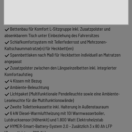
Außendusche in der Garage
Werkzeug-Set (Klappspaten, Axt) im Heckstauraum
Komfort L-Sitzgruppe mit Loungepolstern, längs-/quer
verschiebbarem Tisch und 2 integrierten 3-Punkt-Gurten
Bettenbau für Komfort L-Sitzgruppe inkl. Zusatzpolster und
absenkbarem Tisch unter Einbeziehung des Fahrersitzes
Schlafkomfortsystem mit Tellerfederrost und Mehrzonen-
Kaltschaummatratze(n) für Heckbett(en)
Spannbettlaken nach Maß für Heckbetten individuell an Matratzen
angepasst
Zusatzpolster zwischen den Längseinzelbetten inkl. integrierter
Komfortaufstieg
4 Kissen mit Bezug
Ambiente-Beleuchtung
Lichtpaket (Multifunktionale Pendelleuchte sowie eine Ambiente-
Leseleuchte für die Multifunktionswände)
Zweite Toilettenkassette inkl. Halterung in Außenstauraum
6 kW Diesel-Warmluftheizung mit 10l Warmwasserboiler,
Lutdrucksensor (Höhenkit) und 1.800 Watt Elektroheizstab
HYMER-Smart-Battery-System 2.0 - Zusätzlich 3 x 80 Ah LFP