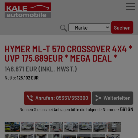
FAHRZEUGBESTAND
HYMER ML-T 570 CROSSOVER 4X4 *
LEISTUNGEN
UVP 175.689EUR * MEGA DEAL *
KONFIGURATOR
148.871 EUR (INKL. MWST.)
Netto:
125.102 EUR
MARKENWELT
UNTERNEHMEN
Anrufen: 05351/553300
Weiterleiten
KONTAKT
561 GN
Nennen Sie uns bei Anfragen bitte die folgende Nummer: