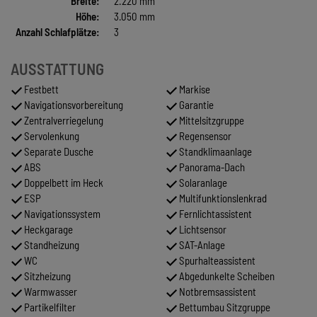
Breite:
2.220 mm
Höhe:
3.050 mm
Anzahl Schlafplätze:
3
AUSSTATTUNG
Festbett
Markise
Navigationsvorbereitung
Garantie
Zentralverriegelung
Mittelsitzgruppe
Servolenkung
Regensensor
Separate Dusche
Standklimaanlage
ABS
Panorama-Dach
Doppelbett im Heck
Solaranlage
ESP
Multifunktionslenkrad
Navigationssystem
Fernlichtassistent
Heckgarage
Lichtsensor
Standheizung
SAT-Anlage
WC
Spurhalteassistent
Sitzheizung
Abgedunkelte Scheiben
Warmwasser
Notbremsassistent
Partikelfilter
Bettumbau Sitzgruppe