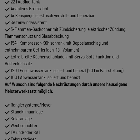
22 l AdBlue Tank
Adaptives Bremslicht
Außenspiegel elektrisch verstell- und beheizbar
Seitenwindassistent
3-Flammen-Gaskocher mit Zündsicherung, elektrischer Zündung,
Flammenschutz und Glasabdeckung
154 l Kompressor-Kühlschrank mit Doppelanschlag und
entnehmbarem Gefrierfach (18 l Volumen)
Extra breite Küchenschubladen mit Servo-Soft-Funktion und
Besteckeinsatz
120 l Frischwassertank isoliert und beheizt (20 l in Fahrstellung)
100 l Abwassertank isoliert und beheizt
Auf Wunsch sind folgende Nachrüstungen durch unsere hauseigene
Meisterwerkstatt möglich:
Rangiersysteme/Mover
Standklimaanlage
Solaranlage
Wechselrichter
TV und/oder SAT
Fahrradträger