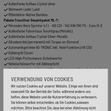
Außenfarbe Aufbau-Crystal silver
Wohnwelt-Leder Lund
Möbeldekor-Native Bamboo
Pakete CrossOver Gesamtpaket ML-T:
Mercedes-Benz Sprinter 4,1 t - 419 CDI - 140 KW/190 PS - Euro VI-E
Außenfarbe Fahrerhaus Tenoritgrau (Metallic)
Außenfarbe Aufbau Crystal-Silver-Metallic
Allradantrieb (permanent) mit Torque-on-Demand
Automatikgetriebe 9G-TRONIC inkl. Hold-Funktion (x19 CDI)
Kühlergrill Chrom
LED-High-Performance-Scheinwerfer
Nebelscheinwerfer mit Abbiegelicht
Stoßfänger, Anbauteile und Kühlergrillrahmen in Wagenfarbe lackiert
Windschutzscheibe beheizbar
VERWENDUNG VON COOKIES
Ablage für Smartphones inkl. wireless charging Funktion und
Ladestandsanzeige
Wir nutzen Cookies auf unserer Website. Einige von ihnen sind
Ladepaket Instrumententafel mit 2 x USB-C Stecker 5V / 1x 12V-
essenziell für den Betrieb der Seite, während andere uns
Steckdose
helfen, diese Website und die Nutzererfahrung zu verbessern.
Lederlenkrad (bei Automatikgetriebe)
Sie können selbst entscheiden, ob Sie Cookies zulassen
MBUX 10,25" Multimediasystem mit Rückfahrkamera,
möchten. Bitte beachten Sie, dass bei einer Ablehnung nicht