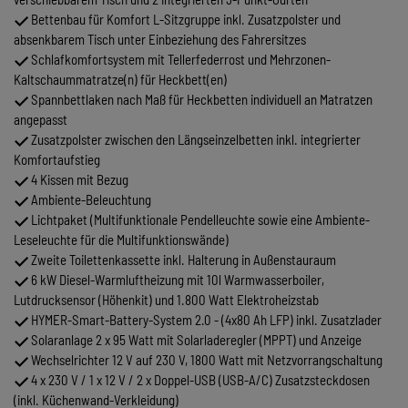
Bettenbau für Komfort L-Sitzgruppe inkl. Zusatzpolster und
absenkbarem Tisch unter Einbeziehung des Fahrersitzes
Schlafkomfortsystem mit Tellerfederrost und Mehrzonen-
Kaltschaummatratze(n) für Heckbett(en)
Spannbettlaken nach Maß für Heckbetten individuell an Matratzen
angepasst
Zusatzpolster zwischen den Längseinzelbetten inkl. integrierter
Komfortaufstieg
4 Kissen mit Bezug
Ambiente-Beleuchtung
Lichtpaket (Multifunktionale Pendelleuchte sowie eine Ambiente-
Leseleuchte für die Multifunktionswände)
Zweite Toilettenkassette inkl. Halterung in Außenstauraum
6 kW Diesel-Warmluftheizung mit 10l Warmwasserboiler,
Lutdrucksensor (Höhenkit) und 1.800 Watt Elektroheizstab
HYMER-Smart-Battery-System 2.0 - (4x80 Ah LFP) inkl. Zusatzlader
Solaranlage 2 x 95 Watt mit Solarladeregler (MPPT) und Anzeige
Wechselrichter 12 V auf 230 V, 1800 Watt mit Netzvorrangschaltung
4 x 230 V / 1 x 12 V / 2 x Doppel-USB (USB-A/C) Zusatzsteckdosen
(inkl. Küchenwand-Verkleidung)