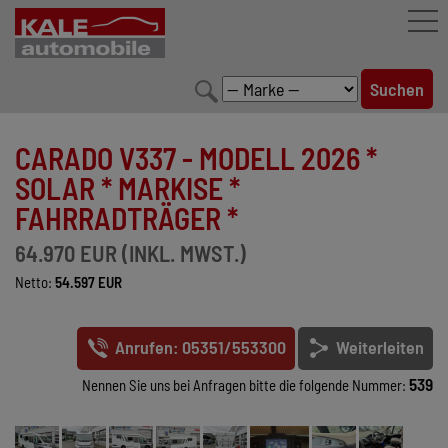
FAHRZEUGBESTAND
CARADO V337 - MODELL 2026 *
LEISTUNGEN
SOLAR * MARKISE *
FAHRRADTRÄGER *
KONFIGURATOR
64.970 EUR (INKL. MWST.)
MARKENWELT
Netto:
54.597 EUR
UNTERNEHMEN
Anrufen: 05351/553300
Weiterleiten
KONTAKT
539
Nennen Sie uns bei Anfragen bitte die folgende Nummer: