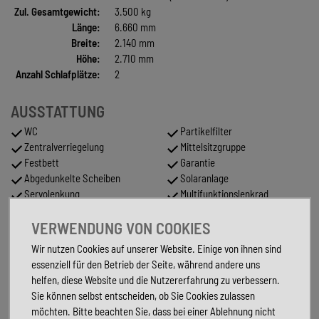
Zul. Gesamtgewicht:
3.500 kg
Länge:
6.660 mm
Breite:
2.140 mm
Höhe:
2.710 mm
Anzahl Schlafplätze:
2
AUSSTATTUNG
WC
Partikelfilter
Zentralverriegelung
Mittelsitzgruppe
Festbett
Garantie
Abgedunkelte Scheiben
Solaranlage
Servolenkung
Multifunktionslenkrad
ABS
Navigationsvorbereitung
VERWENDUNG VON COOKIES
Heckgarage
Lederlenkrad
ESP
Warmwasser
Wir nutzen Cookies auf unserer Website. Einige von ihnen sind
Fahrradträger
Reifendruckkontrolle
essenziell für den Betrieb der Seite, während andere uns
Navigationssystem
Doppelbett im Heck
helfen, diese Website und die Nutzererfahrung zu verbessern.
Tempomat
Metallic
Sie können selbst entscheiden, ob Sie Cookies zulassen
Standheizung
Tuner/Radio
möchten. Bitte beachten Sie, dass bei einer Ablehnung nicht