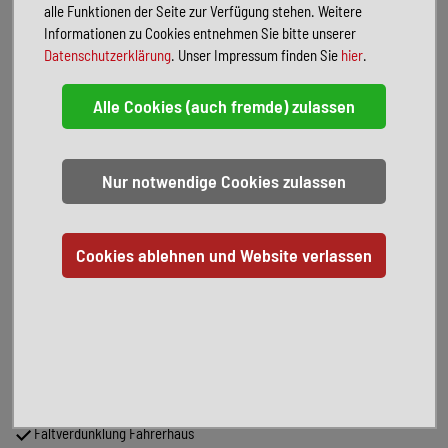
Markise
alle Funktionen der Seite zur Verfügung stehen. Weitere
Informationen zu Cookies entnehmen Sie bitte unserer
FAHRZEUGBESCHREIBUNG
Datenschutzerklärung
. Unser Impressum finden Sie
hier
.
Inseratsnummer 539
Allgemeines:
Motor: (103kW/140PS)
Automatikgetriebe
Abgasnorm: Euro 6e
Sofort verfügbar
Finanzierung möglich
Inzahlungnahme möglich
Pakete:
Carado Pro + Fiat:
Fenster in Fronthaube
2. Außenstauraumklappe
Abwassertank isoliert
Schriftzug pro+
Markise 4.0m weiß
Faltverdunklung Fahrerhaus