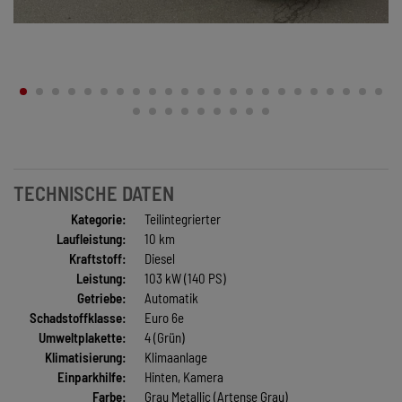
TECHNISCHE DATEN
Kategorie:
Teilintegrierter
Laufleistung:
10 km
Kraftstoff:
Diesel
Leistung:
103 kW (140 PS)
Getriebe:
Automatik
Schadstoffklasse:
Euro 6e
Umweltplakette:
4 (Grün)
Klimatisierung:
Klimaanlage
Einparkhilfe:
Hinten, Kamera
Farbe:
Grau Metallic (Artense Grau)