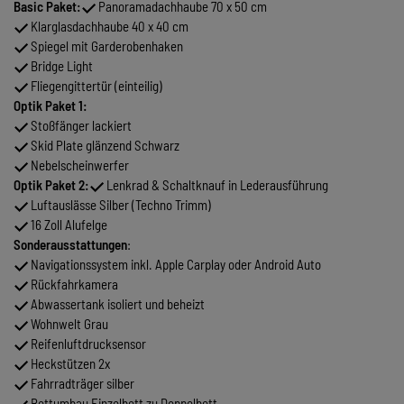
Basic Paket:
Panoramadachhaube 70 x 50 cm
Klarglasdachhaube 40 x 40 cm
Spiegel mit Garderobenhaken
Bridge Light
Fliegengittertür (einteilig)
Optik Paket 1:
Stoßfänger lackiert
Skid Plate glänzend Schwarz
Nebelscheinwerfer
Optik Paket 2:
Lenkrad & Schaltknauf in Lederausführung
Luftauslässe Silber (Techno Trimm)
16 Zoll Alufelge
Sonderausstattungen
:
Navigationssystem inkl. Apple Carplay oder Android Auto
Rückfahrkamera
Abwassertank isoliert und beheizt
Wohnwelt Grau
Reifenluftdrucksensor
Heckstützen 2x
Fahrradträger silber
Bettumbau Einzelbett zu Doppelbett