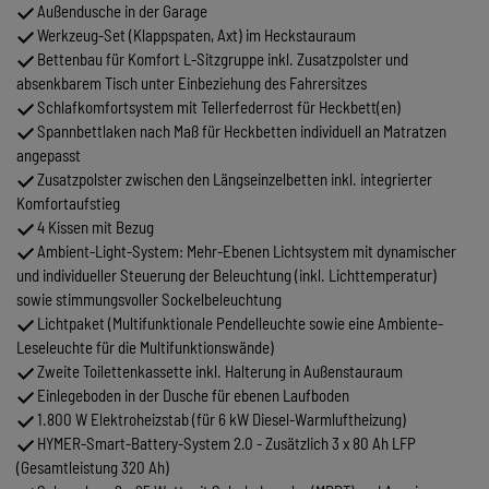
Außendusche in der Garage
Werkzeug-Set (Klappspaten, Axt) im Heckstauraum
Bettenbau für Komfort L-Sitzgruppe inkl. Zusatzpolster und
absenkbarem Tisch unter Einbeziehung des Fahrersitzes
Schlafkomfortsystem mit Tellerfederrost für Heckbett(en)
Spannbettlaken nach Maß für Heckbetten individuell an Matratzen
angepasst
Zusatzpolster zwischen den Längseinzelbetten inkl. integrierter
Komfortaufstieg
4 Kissen mit Bezug
Ambient-Light-System: Mehr-Ebenen Lichtsystem mit dynamischer
und individueller Steuerung der Beleuchtung (inkl. Lichttemperatur)
sowie stimmungsvoller Sockelbeleuchtung
Lichtpaket (Multifunktionale Pendelleuchte sowie eine Ambiente-
Leseleuchte für die Multifunktionswände)
Zweite Toilettenkassette inkl. Halterung in Außenstauraum
Einlegeboden in der Dusche für ebenen Laufboden
1.800 W Elektroheizstab (für 6 kW Diesel-Warmluftheizung)
HYMER-Smart-Battery-System 2.0 - Zusätzlich 3 x 80 Ah LFP
(Gesamtleistung 320 Ah)