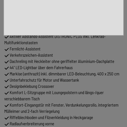
Ladepaket Instrumententafel mit 2 x USB-C Stecker 5V / 1x 12V-
Steckdose
Lederlenkrad (bei Automatikgetriebe)
Navigation & Smartphone-Integration für MBUX-System
Vollautomatische Klimaanlage THERMOTRONIC
Aktiver Abstands-Assistent DISTRONIC PLUS inkl. Lenkrad-
Multifunktionstasten
Fernlicht-Assistent
Verkehrszeichen-Assistent
Dachreling mit Heckleiter ohne geriffelter Aluminium-Dachplatte
44" LED-Lightbar über dem Fahrerhaus
Markise (anthrazit) inkl. dimmbarer LED-Beleuchtung, 400 x 250 cm
Unterfahrschutz für Motor und Wassertank
Designbeklebung Crossover
Komfort L-Sitzgruppe mit Loungepolstern und längs-/quer
verschiebbarem Tisch
Komfort-Eingangstür mit Fenster, Verdunkelungsrollo, integriertem
Mülleimer und 2-fach Verriegelung
Riffelblechboden und Filzverkleidung in Heckgarage
Radlaufverbreiterung vorne