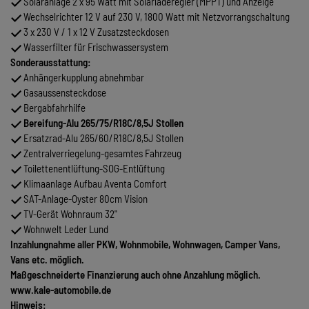
Solaranlage 2 x 95 Watt mit Solarladeregler (MPPT) und Anzeige
Wechselrichter 12 V auf 230 V, 1800 Watt mit Netzvorrangschaltung
3 x 230 V / 1 x 12 V Zusatzsteckdosen
Wasserfilter für Frischwassersystem
Sonderausstattung:
Anhängerkupplung abnehmbar
Gasaussensteckdose
Bergabfahrhilfe
Bereifung-Alu 265/75/R18C/8,5J Stollen
Ersatzrad-Alu 265/60/R18C/8,5J Stollen
Zentralverriegelung-gesamtes Fahrzeug
Toilettenentlüftung-SOG-Entlüftung
Klimaanlage Aufbau Aventa Comfort
SAT-Anlage-Oyster 80cm Vision
TV-Gerät Wohnraum 32"
Wohnwelt Leder Lund
Inzahlungnahme aller PKW, Wohnmobile, Wohnwagen, Camper Vans,
Vans etc. möglich.
Maßgeschneiderte Finanzierung auch ohne Anzahlung möglich.
www.kale-automobile.de
Hinweis: