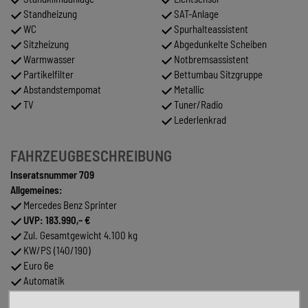
Standheizung
SAT-Anlage
WC
Spurhalteassistent
Sitzheizung
Abgedunkelte Scheiben
Warmwasser
Notbremsassistent
Partikelfilter
Bettumbau Sitzgruppe
Abstandstempomat
Metallic
TV
Tuner/Radio
Lederlenkrad
FAHRZEUGBESCHREIBUNG
Inseratsnummer 709
Allgemeines:
Mercedes Benz Sprinter
UVP: 183.990,– €
Zul. Gesamtgewicht 4.100 kg
KW/PS (140/190)
Euro 6e
Automatik
Chassis Lack. - Tenorit-Grau metallic