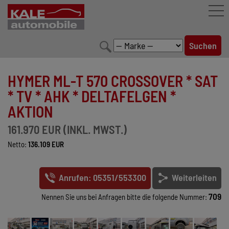
FAHRZEUGBESTAND
HYMER ML-T 570 CROSSOVER * SAT
LEISTUNGEN
* TV * AHK * DELTAFELGEN *
AKTION
KONFIGURATOR
161.970 EUR (INKL. MWST.)
MARKENWELT
Netto:
136.109 EUR
UNTERNEHMEN
Anrufen: 05351/553300
Weiterleiten
KONTAKT
709
Nennen Sie uns bei Anfragen bitte die folgende Nummer: