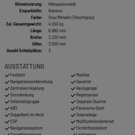
Klimatisierung:
Klimaautomatik
Einparkhilfe:
Kamera
Farbe:
Grau Metallic (Tenoritgrau)
Zul. Gesamtgewicht:
4.100 kg
Länge:
6.890 mm
Breite:
2.220 mm
Höhe:
3.050 mm
Anzahl Schlafplätze:
3
AUSSTATTUNG
Festbett
Markise
Navigationsvorbereitung
Garantie
Zentralverriegelung
Heckgarage
Servolenkung
Regensensor
Seitensitzgruppe
Separate Dusche
ABS
Panorama-Dach
Doppelbett im Heck
Solaranlage
ESP
Multifunktionslenkrad
Navigationssystem
Fernlichtassistent
Standklimaanlage
Lichtsensor