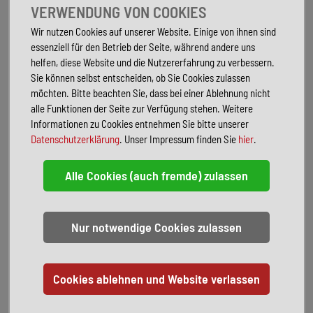
Außenfarbe Aufbau-Crystal silver
VERWENDUNG VON COOKIES
Wohnwelt-Leder Lund
Wir nutzen Cookies auf unserer Website. Einige von ihnen sind
Möbeldekor-Native Bamboo
essenziell für den Betrieb der Seite, während andere uns
Pakete:
helfen, diese Website und die Nutzererfahrung zu verbessern.
Winterpaket Plus TI:
Wärmeisolierung Fahrerraum
Sie können selbst entscheiden, ob Sie Cookies zulassen
Sitzheizung Fahrer & Beifahrer
möchten. Bitte beachten Sie, dass bei einer Ablehnung nicht
Scheibenwischer System- Wet Wiper System
alle Funktionen der Seite zur Verfügung stehen. Weitere
Lenkrad- in Leder beheizbar
Informationen zu Cookies entnehmen Sie bitte unserer
Warmluft- Zusatzheizung elektrisch
Datenschutzerklärung
. Unser Impressum finden Sie
hier
.
ML-T CrossOver Gesamtpaket:
Gewichtsvariante 4.100 kg
Außenfarbe Fahrerhaus Tenoritgrau (Metallic)
Außenfarbe Aufbau Crystal-Silver-Metallic
Allradantrieb (permanent) mit Torque-on-Demand
Automatikgetriebe 9G-TRONIC inkl. Hold-Funktion (x19 CDI)
Kühlergrill Chrom
LED-High-Performance-Scheinwerfer
Nebelscheinwerfer mit Abbiegelicht
Stoßfänger, Anbauteile und Kühlergrillrahmen in Wagenfarbe lackiert
Windschutzscheibe beheizbar
Ablage für Smartphones inkl. wireless charging Funktion und
Ladestandsanzeige