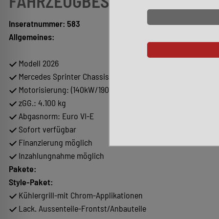
FAHRZEUGBESCHREIBUNG
Inseratnummer: 583
Allgemeines:
Modell 2026
Mercedes Sprinter Chassis
Motorisierung: (140kW/190PS)
zGG.: 4.100 kg
Abgasnorm: Euro VI-E
Sofort verfügbar
Finanzierung möglich
Inzahlungnahme möglich
Pakete:
Style-Paket:
Kühlergrill-mit Chrom-Applikationen
Lack. Aussenteile-Frontst/Anbauteile