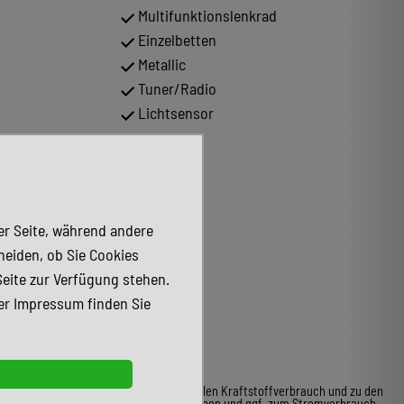
Multifunktionslenkrad
Einzelbetten
Metallic
Tuner/Radio
Lichtsensor
der Seite, während andere
heiden, ob Sie Cookies
Seite zur Verfügung stehen.
er Impressum finden Sie
* Weitere Informationen zum offiziellen Kraftstoffverbrauch und zu den
offiziellen spezifischen CO2-Emissionen und ggf. zum Stromverbrauch