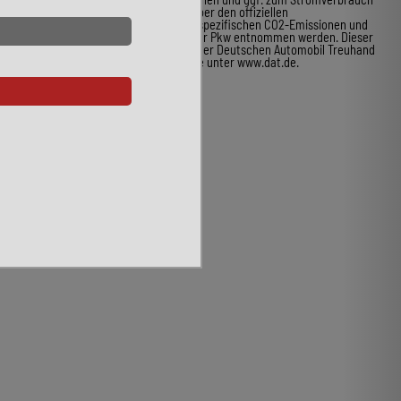
neuer Pkw können dem Leitfaden über den offiziellen
Kraftstoffverbrauch, die offiziellen spezifischen CO2-Emissionen und
den offiziellen Stromverbrauch neuer Pkw entnommen werden. Dieser
ist an allen Verkaufsstellen und bei der Deutschen Automobil Treuhand
GmbH unentgeltlich erhältlich, sowie unter www.dat.de.