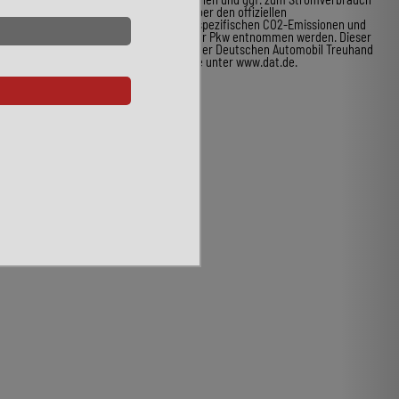
neuer Pkw können dem Leitfaden über den offiziellen
Kraftstoffverbrauch, die offiziellen spezifischen CO2-Emissionen und
den offiziellen Stromverbrauch neuer Pkw entnommen werden. Dieser
ist an allen Verkaufsstellen und bei der Deutschen Automobil Treuhand
GmbH unentgeltlich erhältlich, sowie unter www.dat.de.