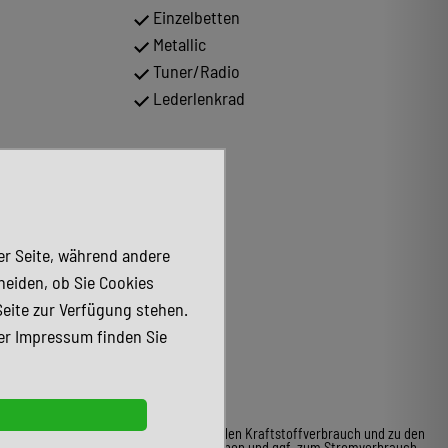
Einzelbetten
Metallic
Tuner/Radio
Lederlenkrad
der Seite, während andere
heiden, ob Sie Cookies
Seite zur Verfügung stehen.
er Impressum finden Sie
* Weitere Informationen zum offiziellen Kraftstoffverbrauch und zu den
offiziellen spezifischen CO2-Emissionen und ggf. zum Stromverbrauch