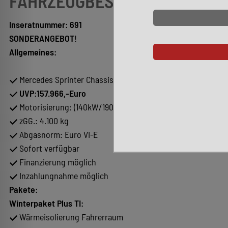
FAHRZEUGBESCHREIBUNG
Inseratnummer: 691
SONDERANGEBOT
!
Allgemeines:
Mercedes Sprinter Chassis
UVP:157.966,-Euro
Motorisierung: (140kW/190PS)
zGG.: 4.100 kg
Abgasnorm: Euro VI-E
Sofort verfügbar
Finanzierung möglich
Inzahlungnahme möglich
Pakete:
Winterpaket Plus TI:
Wärmeisolierung Fahrerraum