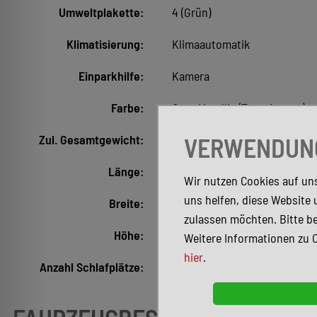
Umweltplakette:
4 (Grün)
Klimatisierung:
Klimaautomatik
Einparkhilfe:
Kamera
Farbe:
Grau Metallic (Tenoritgrau )
Zul. Gesamtgewicht:
4.100 kg
VERWENDUNG
Länge:
6.990 mm
Wir nutzen Cookies auf uns
uns helfen, diese Website 
Breite:
2.220 mm
zulassen möchten. Bitte be
Höhe:
3.050 mm
Weitere Informationen zu 
hier
.
Anzahl Schlafplätze:
2