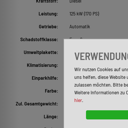
Kraftstoff:
Diesel
Leistung:
125 kW (170 PS)
Getriebe:
Automatik
Schadstoffklasse:
Euro 6e
Umweltplakette:
4 (Grün)
VERWENDUNG
Klimatisierung:
Klimaautomatik
Wir nutzen Cookies auf uns
uns helfen, diese Website 
Einparkhilfe:
Hinten, Kamera
zulassen möchten. Bitte be
Farbe:
Weiß
Weitere Informationen zu 
hier
.
Zul. Gesamtgewicht:
4.500 kg
Länge:
7.390 mm