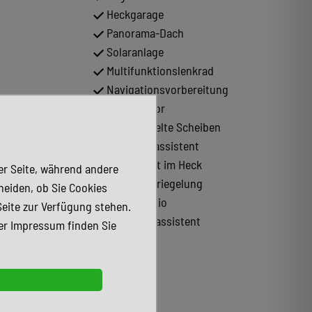
Heckgarage
Panorama-Dach
Solaranlage
Multifunktionslenkrad
Navigationsvorbereitung
Lichtsensor
Abgedunkelte Scheiben
Spurhalteassistent
Doppelbett im Heck
der Seite, während andere
Zentralverriegelung
heiden, ob Sie Cookies
Tuner/Radio
Seite zur Verfügung stehen.
Notbremsassistent
er Impressum finden Sie