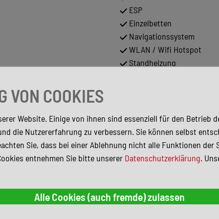
ESP
Einzelbetten
Navigationssystem
WLAN / Wifi Hotspot
Standheizung
Separate Dusche
Sitzheizung
 VON COOKIES
Warmwasser
Partikelfilter
erer Website. Einige von ihnen sind essenziell für den Betrieb 
Abstandstempomat
und die Nutzererfahrung zu verbessern. Sie können selbst entsc
TV
achten Sie, dass bei einer Ablehnung nicht alle Funktionen der 
Cookies entnehmen Sie bitte unserer
Datenschutzerklärung
. Uns