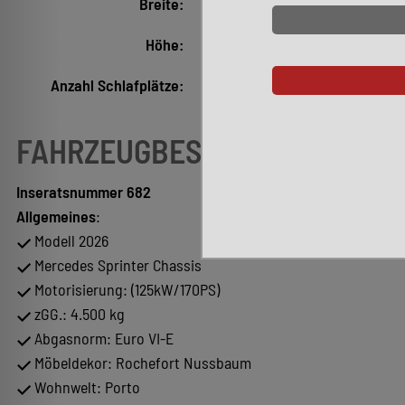
Breite:
2.290 mm
Höhe:
2.980 mm
Anzahl Schlafplätze:
2
FAHRZEUGBESCHREIBUNG
Inseratsnummer 682
Allgemeines
:
Modell 2026
Mercedes Sprinter Chassis
Motorisierung: (125kW/170PS)
zGG.: 4.500 kg
Abgasnorm: Euro VI-E
Möbeldekor: Rochefort Nussbaum
Wohnwelt: Porto