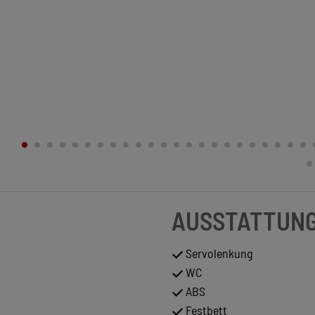
AUSSTATTUN
Servolenkung
WC
ABS
Festbett