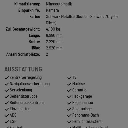
Klimatisierung:
Klimaautomatik
Einparkhilfe:
Kamera
Farbe:
Schwarz Metallic (Obsidian Schwarz /Crystal
Silver)
Zul. Gesamtgewicht:
4.100 kg
Länge:
6.980 mm
Breite:
2.220 mm
Höhe:
2.920 mm
Anzahl Schlafplätze:
2
AUSSTATTUNG
Zentralverriegelung
TV
Navigationsvorbereitung
Markise
Servolenkung
Garantie
Seitensitzgruppe
Heckgarage
Reifendruckkontrolle
Regensensor
Einzelbetten
Solaranlage
ABS
Panorama-Dach
ESP
Fernlichtassistent
Festbett
Multifunktionslenkrad