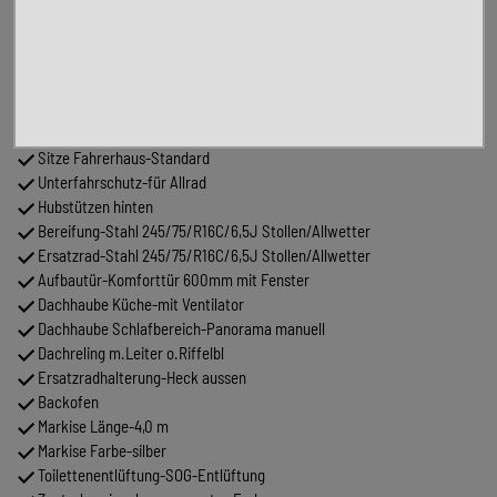
Anhängekupplung Kugelkopf abnehmbar
Ausstieg beleuchtet
Felgenoptik-Schwarz
Fernlichtassistent-Abblendautomatik
Frontscheibe elekt. beheizbar
Getränkehalter (Cup Holder)
Sitze Fahrerhaus-Standard
Unterfahrschutz-für Allrad
Hubstützen hinten
Bereifung-Stahl 245/75/R16C/6,5J Stollen/Allwetter
Ersatzrad-Stahl 245/75/R16C/6,5J Stollen/Allwetter
Aufbautür-Komforttür 600mm mit Fenster
Dachhaube Küche-mit Ventilator
Dachhaube Schlafbereich-Panorama manuell
Dachreling m.Leiter o.Riffelbl
Ersatzradhalterung-Heck aussen
Backofen
Markise Länge-4,0 m
Markise Farbe-silber
Toilettenentlüftung-SOG-Entlüftung