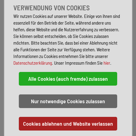
3. Wohnraumbatterie 160 AH Lithium
VERWENDUNG VON COOKIES
Wechselrichter 12V/230V 1800W
Wir nutzen Cookies auf unserer Website. Einige von ihnen sind
Wohnkomfortpaket :
essenziell für den Betrieb der Seite, während andere uns
Holzrost in Duschwanne
helfen, diese Website und die Nutzererfahrung zu verbessern.
Spannbetttuch Festbett
Sie können selbst entscheiden, ob Sie Cookies zulassen
Kissen
möchten. Bitte beachten Sie, dass bei einer Ablehnung nicht
Indirekte Beleuchtung
alle Funktionen der Seite zur Verfügung stehen. Weitere
Steckdosen-Paket
Informationen zu Cookies entnehmen Sie bitte unserer
Style-Paket MB Teilintegriert:
Datenschutzerklärung
. Unser Impressum finden Sie
hier
.
Kühlergrill-mit Chrom-Applikationen
Lack. Aussenteile-Frontst/Anbauteile
Nebelscheinwerfer-mit Abbiegelicht
Winterpaket Plus TI:
Wärmeisolierung Fahrerraum
Sitzheizung Fahrer & Beifahrer
Scheibenwischer System- Wet Wiper System
Lenkrad- in Leder beheizbar
Warmluft- Zusatzheizung elektrisch
Weitere Ausstattung: