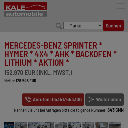
FAHRZEUGBESTAND
MERCEDES-BENZ SPRINTER *
LEISTUNGEN
HYMER * 4X4 * AHK * BACKOFEN *
LITHIUM * AKTION *
KONFIGURATOR
152.970 EUR (INKL. MWST.)
MARKENWELT
Netto:
128.546 EUR
UNTERNEHMEN
Anrufen: 05351/553300
Weiterleiten
KONTAKT
643 GNN
Nennen Sie uns bei Anfragen bitte die folgende Nummer: