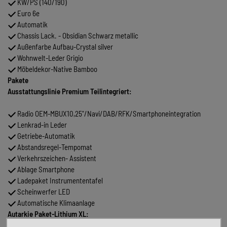
KW/PS (140/190)
Euro 6e
Automatik
Chassis Lack. - Obsidian Schwarz metallic
Außenfarbe Aufbau-Crystal silver
Wohnwelt-Leder Grigio
Möbeldekor-Native Bamboo
Pakete
Ausstattungslinie Premium Teilintegriert:
Radio OEM-MBUX10,25"/Navi/DAB/RFK/Smartphoneintegration
Lenkrad-in Leder
Getriebe-Automatik
Abstandsregel-Tempomat
Verkehrszeichen- Assistent
Ablage Smartphone
Ladepaket Instrumententafel
Scheinwerfer LED
Automatische Klimaanlage
Autarkie Paket-Lithium XL:
2. Wohnraumbatterie 80 AH Lithium