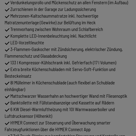
Verdunkelungsrollo und Mückenschutz an allen Fenstern (im Aufbau)
Zurrschienen in der Garage zur Ladungssicherung
Mehrzonen-Kaltschaummatratze inkl. hochwertige
Matratzenunterlage (Gewirke) zur Belüftung im Heck
Trennvorhang zwischen Wohnraum und Schlafbereich
Komplette LED-Innenbeleuchtung inkl. Nachtlicht
LED-Vorzeltleuchte
3-Flammen-Gaskocher mit Zündsicherung, elektrischer Zündung,
Flammenschutz und Glasabdeckung
133 l Kompressor-Kühlschrank inkl. Gefrierfach (17 l Volumen)
Extra breite Küchenschubladen mit Servo-Soft-Funktion und
Besteckeinsatz
8l Mülleimer in Küchenschublade (auch flexibel an Schublade
einhängbar)
Mattschwarzer Wasserhahn an hochwertiger Wand mit Fliesenoptik
Banktoilette mit Füllstandsanzeige und Kassette auf Rädern
6 KW Diesel-Warmluftheizung mit 10l Warmwasserboiler und
Luftdrucksensor (Höhenkit)
HYMER Connect zur Steuerung und Überwachung smarter
Fahrzeugfunktionen über die HYMER Connect App