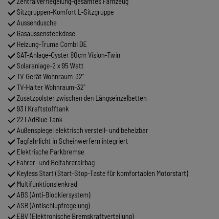
Zentralverriegelung-gesamtes Farhzeug
Sitzgruppen-Komfort L-Sitzgruppe
Aussendusche
Gasaussensteckdose
Heizung-Truma Combi DE
SAT-Anlage-Oyster 80cm Vision-Twin
Solaranlage-2 x 95 Watt
TV-Gerät Wohnraum-32"
TV-Halter Wohnraum-32"
Zusatzpolster zwischen den Längseinzelbetten
93 l Kraftstofftank
22 l AdBlue Tank
Außenspiegel elektrisch verstell- und beheizbar
Tagfahrlicht in Scheinwerfern integriert
Elektrische Parkbremse
Fahrer- und Beifahrerairbag
Keyless Start (Start-Stop-Taste für komfortablen Motorstart)
Multifunktionslenkrad
ABS (Anti-Blockiersystem)
ASR (Antischlupfregelung)
EBV (Elektronische Bremskraftverteilung)