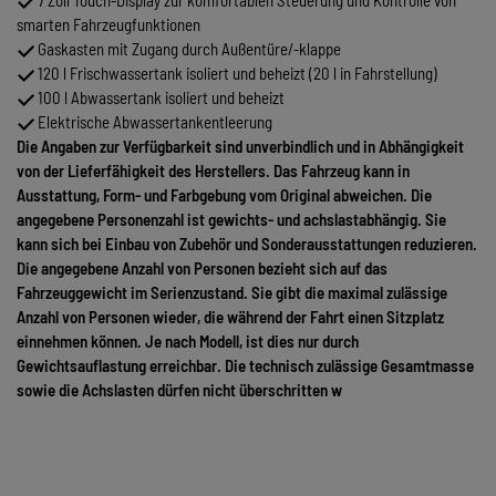
7 Zoll Touch-Display zur komfortablen Steuerung und Kontrolle von
smarten Fahrzeugfunktionen
Gaskasten mit Zugang durch Außentüre/-klappe
120 l Frischwassertank isoliert und beheizt (20 l in Fahrstellung)
100 l Abwassertank isoliert und beheizt
Elektrische Abwassertankentleerung
Die Angaben zur Verfügbarkeit sind unverbindlich und in Abhängigkeit
von der Lieferfähigkeit des Herstellers. Das Fahrzeug kann in
Ausstattung, Form- und Farbgebung vom Original abweichen. Die
angegebene Personenzahl ist gewichts- und achslastabhängig. Sie
kann sich bei Einbau von Zubehör und Sonderausstattungen reduzieren.
Die angegebene Anzahl von Personen bezieht sich auf das
Fahrzeuggewicht im Serienzustand. Sie gibt die maximal zulässige
Anzahl von Personen wieder, die während der Fahrt einen Sitzplatz
einnehmen können. Je nach Modell, ist dies nur durch
Gewichtsauflastung erreichbar. Die technisch zulässige Gesamtmasse
sowie die Achslasten dürfen nicht überschritten w