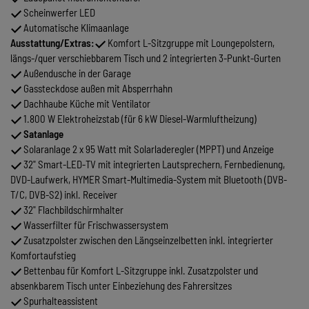
Scheinwerfer LED
Automatische Klimaanlage
Ausstattung/Extras:
Komfort L-Sitzgruppe mit Loungepolstern,
längs-/quer verschiebbarem Tisch und 2 integrierten 3-Punkt-Gurten
Außendusche in der Garage
Gassteckdose außen mit Absperrhahn
Dachhaube Küche mit Ventilator
1.800 W Elektroheizstab (für 6 kW Diesel-Warmluftheizung)
Satanlage
Solaranlage 2 x 95 Watt mit Solarladeregler (MPPT) und Anzeige
32" Smart-LED-TV mit integrierten Lautsprechern, Fernbedienung,
DVD-Laufwerk, HYMER Smart-Multimedia-System mit Bluetooth (DVB-
T/C, DVB-S2) inkl. Receiver
32" Flachbildschirmhalter
Wasserfilter für Frischwassersystem
Zusatzpolster zwischen den Längseinzelbetten inkl. integrierter
Komfortaufstieg
Bettenbau für Komfort L-Sitzgruppe inkl. Zusatzpolster und
absenkbarem Tisch unter Einbeziehung des Fahrersitzes
Spurhalteassistent