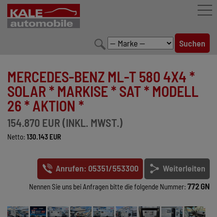
FAHRZEUGBESTAND
MERCEDES-BENZ ML-T 580 4X4 *
LEISTUNGEN
SOLAR * MARKISE * SAT * MODELL
26 * AKTION *
KONFIGURATOR
154.870 EUR (INKL. MWST.)
MARKENWELT
Netto:
130.143 EUR
UNTERNEHMEN
Anrufen: 05351/553300
Weiterleiten
KONTAKT
772 GN
Nennen Sie uns bei Anfragen bitte die folgende Nummer: