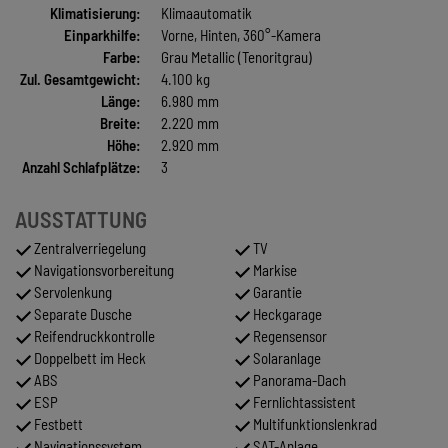
Klimatisierung:
Klimaautomatik
Einparkhilfe:
Vorne, Hinten, 360°-Kamera
Farbe:
Grau Metallic (Tenoritgrau)
Zul. Gesamtgewicht:
4.100 kg
Länge:
6.980 mm
Breite:
2.220 mm
Höhe:
2.920 mm
Anzahl Schlafplätze:
3
AUSSTATTUNG
Zentralverriegelung
TV
Navigationsvorbereitung
Markise
Servolenkung
Garantie
Separate Dusche
Heckgarage
Reifendruckkontrolle
Regensensor
Doppelbett im Heck
Solaranlage
ABS
Panorama-Dach
ESP
Fernlichtassistent
Festbett
Multifunktionslenkrad
Navigationssystem
SAT-Anlage