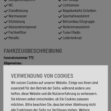
WC
Lichtsensor
Standheizung
Abgedunkelte Scheiben
Warmwasser
Spurhalteassistent
Sitzheizung
Bettumbau Sitzgruppe
Abstandstempomat
Notbremsassistent
Partikelfilter
Tuner/Radio
Metallic
Lederlenkrad
FAHRZEUGBESCHREIBUNG
Inseratsnummer 772
Allgemeines:
Fahrzeugtyp-ML-T 580 Modell 2026
Chassisfarbe: Tenoritgrau
VERWENDUNG VON COOKIES
Facelift
Wir nutzen Cookies auf unserer Website. Einige von ihnen sind
MB FH 419 CDI 190PS
essenziell für den Betrieb der Seite, während andere uns
Gewichtsvariante-Gewicht 4,1 t
helfen, diese Website und die Nutzererfahrung zu verbessern.
4x4 (Allrad)
Sie können selbst entscheiden, ob Sie Cookies zulassen
Inzahlungnahme möglich
möchten. Bitte beachten Sie, dass bei einer Ablehnung nicht
Pakete
:
alle Funktionen der Seite zur Verfügung stehen. Weitere