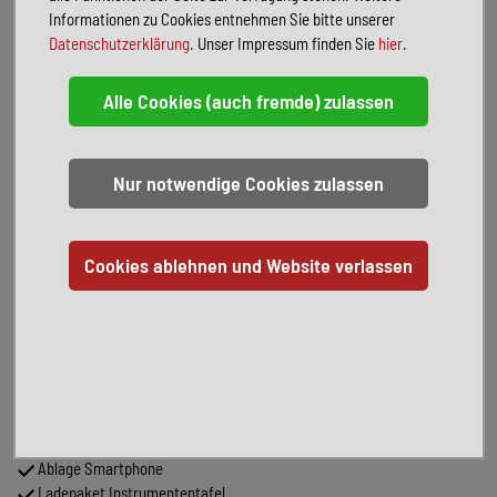
Style-Paket MB Teilintegriert
Informationen zu Cookies entnehmen Sie bitte unserer
Kühlergrill-mit Chrom-Applikationen
Datenschutzerklärung
. Unser Impressum finden Sie
hier
.
Lack. Aussenteile-Front/Anbauteile
Nebelscheinwerfer-mit Abbiegelicht
Wohnkomfortpaket 4
Holzrost in Duschwanne
Spannbetttuch Festbett
Kissen
Indirekte Beleuchtung
Steckdosen-Paket
Autarkie Paket-Lithium XL
2. Wohnraumbatterie 80 AH Lithium
3. Wohnraumbatterie 160 AH Lithium
Wechselrichter 12V/230V 1800W
Ausstattungslinie Premium Teilintegriert
Radio OEM-MBUX10,25"/Navi/DAB/RFK/Smartphoneintegration
Lenkrad-in Leder
Getriebe-Automatik
Abstandsregel-Tempomat
Verkehrszeichen- Assistent
Ablage Smartphone
Ladepaket Instrumententafel