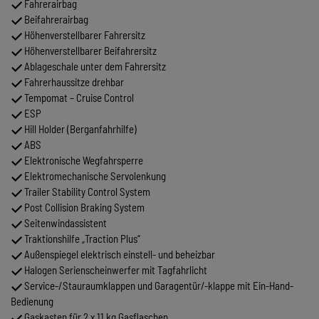
Fahrerairbag
Beifahrerairbag
Höhenverstellbarer Fahrersitz
Höhenverstellbarer Beifahrersitz
Ablageschale unter dem Fahrersitz
Fahrerhaussitze drehbar
Tempomat – Cruise Control
ESP
Hill Holder (Berganfahrhilfe)
ABS
Elektronische Wegfahrsperre
Elektromechanische Servolenkung
Trailer Stability Control System
Post Collision Braking System
Seitenwindassistent
Traktionshilfe „Traction Plus“
Außenspiegel elektrisch einstell- und beheizbar
Halogen Serienscheinwerfer mit Tagfahrlicht
Service-/Stauraumklappen und Garagentür/-klappe mit Ein-Hand-
Bedienung
Gaskasten für 2 x 11 kg Gasflaschen