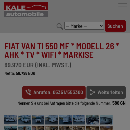
FAHRZEUGBESTAND
FIAT VAN TI 550 MF * MODELL 26 *
LEISTUNGEN
AHK * TV * WIFI * MARKISE
KONFIGURATOR
69.970 EUR (INKL. MWST.)
Netto:
58.798 EUR
MARKENWELT
UNTERNEHMEN
Anrufen: 05351/553300
Weiterleiten
KONTAKT
586 GN
Nennen Sie uns bei Anfragen bitte die folgende Nummer: