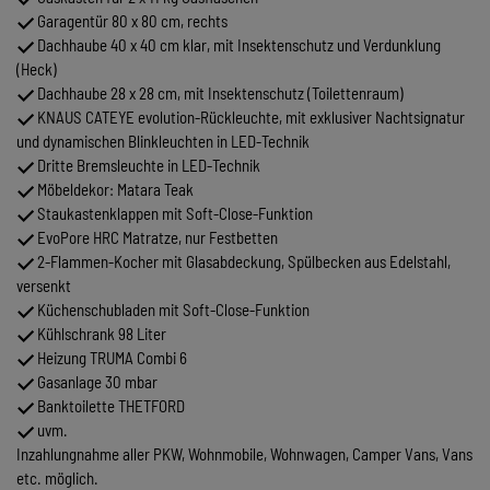
Garagentür 80 x 80 cm, rechts
Dachhaube 40 x 40 cm klar, mit Insektenschutz und Verdunklung
(Heck)
Dachhaube 28 x 28 cm, mit Insektenschutz (Toilettenraum)
KNAUS CATEYE evolution-Rückleuchte, mit exklusiver Nachtsignatur
und dynamischen Blinkleuchten in LED-Technik
Dritte Bremsleuchte in LED-Technik
Möbeldekor: Matara Teak
Staukastenklappen mit Soft-Close-Funktion
EvoPore HRC Matratze, nur Festbetten
2-Flammen-Kocher mit Glasabdeckung, Spülbecken aus Edelstahl,
versenkt
Küchenschubladen mit Soft-Close-Funktion
Kühlschrank 98 Liter
Heizung TRUMA Combi 6
Gasanlage 30 mbar
Banktoilette THETFORD
uvm.
Inzahlungnahme aller PKW, Wohnmobile, Wohnwagen, Camper Vans, Vans
etc. möglich.