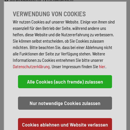
Externe LTE / W-LAN Antenne
VERWENDUNG VON COOKIES
27" SMART TV-Gerät mit HD-Tuner
TV-Halter
Wir nutzen Cookies auf unserer Website. Einige von ihnen sind
Media-Paket
essenziell für den Betrieb der Seite, während andere uns
All-in-One Navigationssystem inkl. Apple Carplay oder Android Auto
helfen, diese Website und die Nutzererfahrung zu verbessern.
Rückfahrkamera, inkl. Verkabelung
Sie können selbst entscheiden, ob Sie Cookies zulassen
Energy Basic-Paket
möchten. Bitte beachten Sie, dass bei einer Ablehnung nicht
Touch-Control-Panel mit intuitivem Bedienkonzept vernetzter
alle Funktionen der Seite zur Verfügung stehen. Weitere
Komponenten, inkl. Innen- und Außentemperaturfühler statt
Informationen zu Cookies entnehmen Sie bitte unserer
serienmäßigem Control-Panel
Datenschutzerklärung
. Unser Impressum finden Sie
hier
.
Bordbatterie zusätzlich
Batteriesensor für Bordbatterie
Sonderausstattung:
16" Bereifung
Spoilerlippen (skid-plate)
Frontstoßfänger in Wagenfarbe lackiert
Leichtmetallfelgen
Lenkrad und Schaltknauf in Techno-Lederausführung
Instrumententafel im Techno-Design (Alu)
Nebelscheinwerfer mit Abbiegelicht