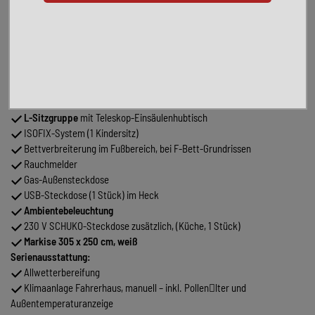
Kraftstofftank
90 Liter
230 V Steckdose im Fahrerhaus
Anhängekupplung, starr
Aufbautür:
KNAUS EXKLUSIV
statt Komfort
Einstiegstufe elektrisch
Rahmenfenster SEITZ S7
Ausstellfenster Hutze, mit Insektenschutz und Verdunklung (Bug)
L-Sitzgruppe
mit Teleskop-Einsäulenhubtisch
ISOFIX-System (1 Kindersitz)
Bettverbreiterung im Fußbereich, bei F-Bett-Grundrissen
Rauchmelder
Gas-Außensteckdose
USB-Steckdose (1 Stück) im Heck
Ambientebeleuchtung
230 V SCHUKO-Steckdose zusätzlich, (Küche, 1 Stück)
Markise 305 x 250 cm, weiß
Serienausstattung:
Allwetterbereifung
Klimaanlage Fahrerhaus, manuell – inkl. Pollenlter und
Außentemperaturanzeige