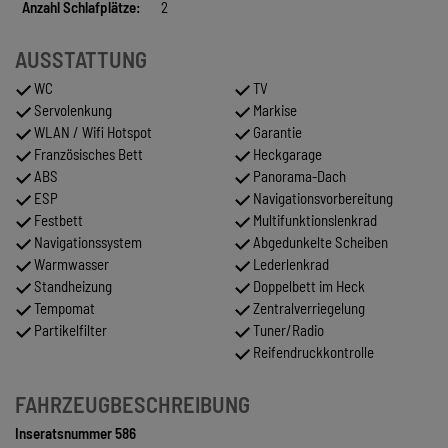
Anzahl Schlafplätze:
2
AUSSTATTUNG
WC
TV
Servolenkung
Markise
WLAN / Wifi Hotspot
Garantie
Französisches Bett
Heckgarage
ABS
Panorama-Dach
ESP
Navigationsvorbereitung
Festbett
Multifunktionslenkrad
Navigationssystem
Abgedunkelte Scheiben
Warmwasser
Lederlenkrad
Standheizung
Doppelbett im Heck
Tempomat
Zentralverriegelung
Partikelfilter
Tuner/Radio
Reifendruckkontrolle
FAHRZEUGBESCHREIBUNG
Inseratsnummer 586