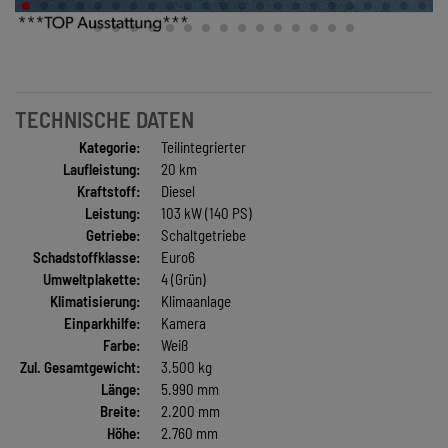
TECHNISCHE DATEN
Kategorie:
Teilintegrierter
Laufleistung:
20 km
Kraftstoff:
Diesel
Leistung:
103 kW (140 PS)
Getriebe:
Schaltgetriebe
Schadstoffklasse:
Euro6
Umweltplakette:
4 (Grün)
Klimatisierung:
Klimaanlage
Einparkhilfe:
Kamera
Farbe:
Weiß
Zul. Gesamtgewicht:
3.500 kg
Länge:
5.990 mm
Breite:
2.200 mm
Höhe:
2.760 mm