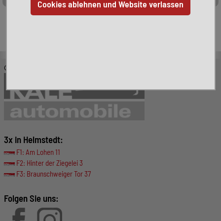
Leider ist das von Ihnen gesuchte Fahrzeug nicht mehr
verfügbar. Hier finden Sie weitere interessante Fahrzeuge:
© KALE-Automobile GmbH
3x in Helmstedt:
F1: Am Lohen 11
F2: Hinter der Ziegelei 3
F3: Braunschweiger Tor 37
Folgen Sie uns: