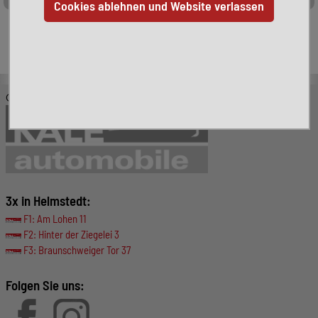
Leider ist das von Ihnen gesuchte Fahrzeug nicht mehr
verfügbar. Hier finden Sie weitere interessante Fahrzeuge:
© KALE-Automobile GmbH
3x in Helmstedt:
F1: Am Lohen 11
F2: Hinter der Ziegelei 3
F3: Braunschweiger Tor 37
Folgen Sie uns: