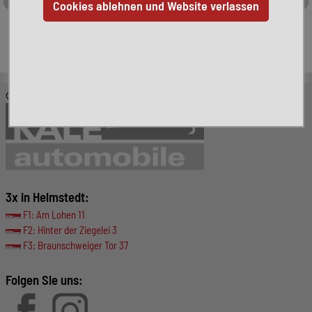
Leider ist das von Ihnen gesuchte Fahrzeug nicht mehr
verfügbar. Hier finden Sie weitere interessante Fahrzeuge:
© KALE-Automobile GmbH
3x in Helmstedt:
F1: Am Lohen 11
F2: Hinter der Ziegelei 3
F3: Braunschweiger Tor 37
Folgen Sie uns: