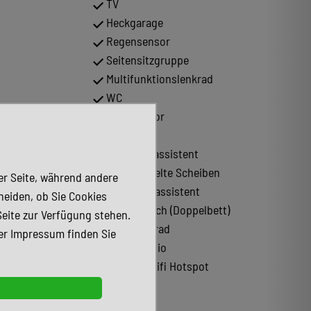
TV
Heckgarage
Regensensor
Seitensitzgruppe
Multifunktionslenkrad
WC
Lichtsensor
Faltdach
Spurhalteassistent
Abgedunkelte Scheiben
der Seite, während andere
Notbremsassistent
heiden, ob Sie Cookies
Aufstelldach (Doppelbett)
Seite zur Verfügung stehen.
Lederlenkrad
er Impressum finden Sie
Tuner/Radio
WLAN / Wifi Hotspot