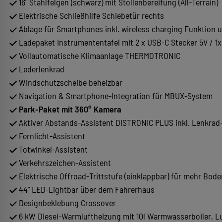
16" Stahlfelgen (schwarz) mit Stollenbereifung (All-Terrain)
Elektrische Schließhilfe Schiebetür rechts
Ablage für Smartphones inkl. wireless charging Funktion
Ladepaket Instrumententafel mit 2 x USB-C Stecker 5V / 1
Vollautomatische Klimaanlage THERMOTRONIC
Lederlenkrad
Windschutzscheibe beheizbar
Navigation & Smartphone-Integration für MBUX-System
Park-Paket mit 360° Kamera
Aktiver Abstands-Assistent DISTRONIC PLUS inkl. Lenkrad
Fernlicht-Assistent
Totwinkel-Assistent
Verkehrszeichen-Assistent
Elektrische Offroad-Trittstufe (einklappbar) für mehr Bode
44" LED-Lightbar über dem Fahrerhaus
Designbeklebung Crossover
6 kW Diesel-Warmluftheizung mit 10l Warmwasserboiler, Lu