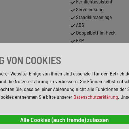
Fernlichtassistent
Servolenkung
Standklimaanlage
ABS
Doppelbett im Heck
ESP
Festbett
Navigationssystem
 VON COOKIES
Solaranlage
Standheizung
erer Website. Einige von ihnen sind essenziell für den Betrieb 
Warmwasser
und die Nutzererfahrung zu verbessern. Sie können selbst entsc
Metallic
achten Sie, dass bei einer Ablehnung nicht alle Funktionen der 
Abstandstempomat
Cookies entnehmen Sie bitte unserer
Datenschutzerklärung
. Uns
Sitzheizung
Partikelfilter