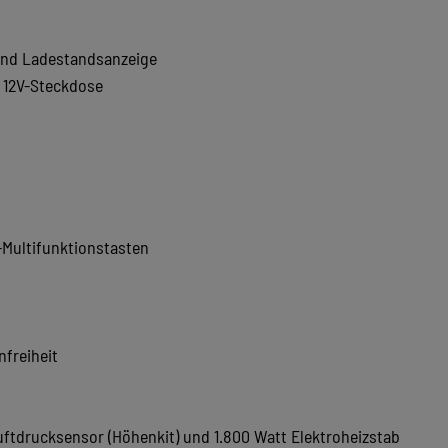
 und Ladestandsanzeige
x 12V-Steckdose
-Multifunktionstasten
nfreiheit
ftdrucksensor (Höhenkit) und 1.800 Watt Elektroheizstab