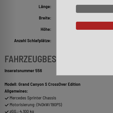
Länge:
5.930 mm
Breite:
2.060 mm
Höhe:
2.850 mm
Anzahl Schlafplätze:
4
FAHRZEUGBESCHREIBUNG
Inseratsnummer 556
Modell: Grand Canyon S CrossOver Edition
Allgemeines:
Mercedes Sprinter Chassis
Motorisierung: (140kW/190PS)
zGG.: 4.100 kg