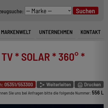
zeugsuche:
MARKENWELT
UNTERNEHMEN
KONTAKT
V * SOLAR * 360° *
n: 05351/553300
Weiterleiten
Drucken
556 L
nnen Sie uns bei Anfragen bitte die folgende Nummer: