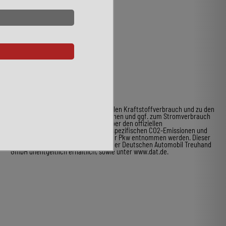
* Weitere Informationen zum offiziellen Kraftstoffverbrauch und zu den
offiziellen spezifischen CO2-Emissionen und ggf. zum Stromverbrauch
neuer Pkw können dem Leitfaden über den offiziellen
Kraftstoffverbrauch, die offiziellen spezifischen CO2-Emissionen und
den offiziellen Stromverbrauch neuer Pkw entnommen werden. Dieser
ist an allen Verkaufsstellen und bei der Deutschen Automobil Treuhand
GmbH unentgeltlich erhältlich, sowie unter www.dat.de.